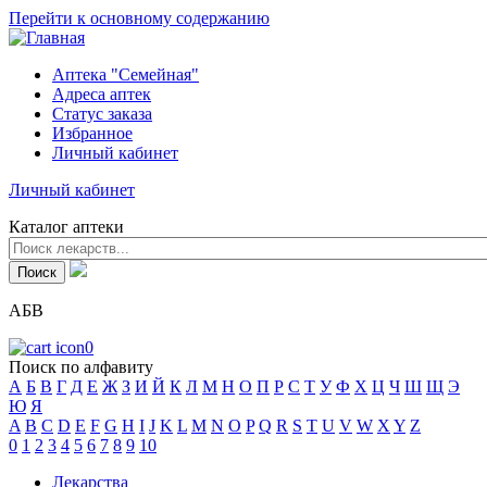
Перейти к основному содержанию
Аптека "Семейная"
Адреса аптек
Статус заказа
Избранное
Личный кабинет
Личный кабинет
Каталог аптеки
АБВ
0
Поиск по алфавиту
А
Б
В
Г
Д
Е
Ж
З
И
Й
К
Л
М
Н
О
П
Р
С
Т
У
Ф
Х
Ц
Ч
Ш
Щ
Э
Ю
Я
A
B
C
D
E
F
G
H
I
J
K
L
M
N
O
P
Q
R
S
T
U
V
W
X
Y
Z
0
1
2
3
4
5
6
7
8
9
10
Лекарства