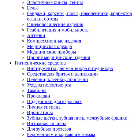
Эластичные бинты, тейпы
Бельё
Бандажи, корсеты, пояса, наколенники, корректор
осанки, ортезы
Гинекологические изделия
Реабилитация и мобильность
Аптечки
Компрессионные изделия
Медицинская одежда
Медицинские приборы
Прочие медицинские изделия
Гигиенические средства
Инструменты для маникюра и педикюра
Средства для бритья и депиляции
Пеленки, клеенки, простыни
Уход за полостью рта
Тампоны
Прокладки
Подгузники для взрослых
Личная гигиена
Ирригаторы
Зубные щётки, зубная нить, межзубные ёршики
Интимная гигиена
Для зубных протезов
Беременным и кормящим мамам