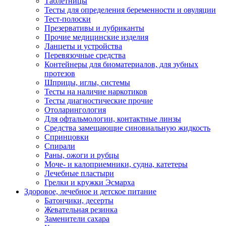
Таблетницы
Тесты для определения беременности и овуляции
Тест-полоски
Презервативы и лубриканты
Прочие медицинские изделия
Ланцеты и устройства
Перевязочные средства
Контейнеры для биоматериалов, для зубных
протезов
Шприцы, иглы, системы
Тесты на наличие наркотиков
Тесты диагностические прочие
Отоларингология
Для офтальмологии, контактные линзы
Средства замещающие синовиальную жидкость
Спринцовки
Спирали
Раны, ожоги и рубцы
Моче- и калоприемники, судна, катетеры
Лечебные пластыри
Грелки и кружки Эсмарха
Здоровое, лечебное и детское питание
Батончики, десерты
Жевательная резинка
Заменители сахара