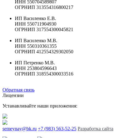
ИНН 550704589807
ОГРНИП 313554316800217
ИП Василенко Е.В.
ИНН 550711904930
ОГРНИП 317554300045821
ИП Василенко М.В.
ИНН 550310361355
ОГРНИП 412554329302050
ИП Петренко М.В.
ИНН 253804596643
ОГРНИП 318554300033516
Обратная связь
Лицензии
Устанавливайте наши приложения:
semeynay@bk.ru
+7 (983) 563-52-25
Разработка сайта