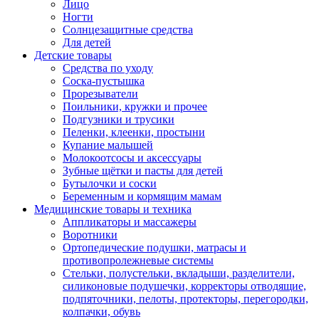
Лицо
Ногти
Солнцезащитные средства
Для детей
Детские товары
Средства по уходу
Соска-пустышка
Прорезыватели
Поильники, кружки и прочее
Подгузники и трусики
Пеленки, клеенки, простыни
Купание малышей
Молокоотсосы и аксессуары
Зубные щётки и пасты для детей
Бутылочки и соски
Беременным и кормящим мамам
Медицинские товары и техника
Аппликаторы и массажеры
Воротники
Ортопедические подушки, матрасы и
противопролежневые системы
Стельки, полустельки, вкладыши, разделители,
силиконовые подушечки, корректоры отводящие,
подпяточники, пелоты, протекторы, перегородки,
колпачки, обувь