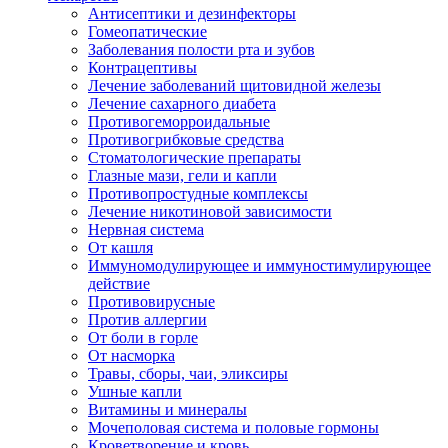
Антисептики и дезинфекторы
Гомеопатические
Заболевания полости рта и зубов
Контрацептивы
Лечение заболеваний щитовидной железы
Лечение сахарного диабета
Противогеморроидальные
Противогрибковые средства
Стоматологические препараты
Глазные мази, гели и капли
Противопростудные комплексы
Лечение никотиновой зависимости
Нервная система
От кашля
Иммуномодулирующее и иммуностимулирующее
действие
Противовирусные
Против аллергии
От боли в горле
От насморка
Травы, сборы, чаи, эликсиры
Ушные капли
Витамины и минералы
Мочеполовая система и половые гормоны
Кроветворение и кровь