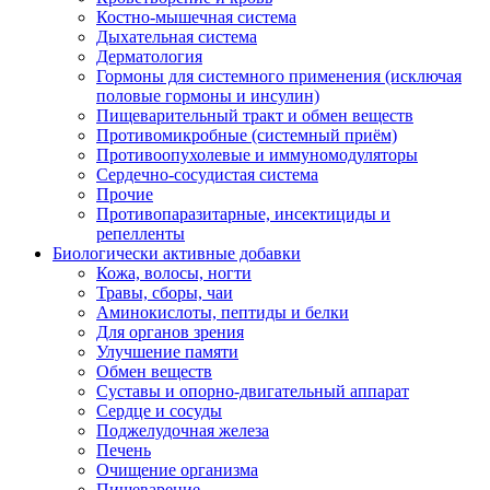
Костно-мышечная система
Дыхательная система
Дерматология
Гормоны для системного применения (исключая
половые гормоны и инсулин)
Пищеварительный тракт и обмен веществ
Противомикробные (системный приём)
Противоопухолевые и иммуномодуляторы
Сердечно-сосудистая система
Прочие
Противопаразитарные, инсектициды и
репелленты
Биологически активные добавки
Кожа, волосы, ногти
Травы, сборы, чаи
Аминокислоты, пептиды и белки
Для органов зрения
Улучшение памяти
Обмен веществ
Суставы и опорно-двигательный аппарат
Сердце и сосуды
Поджелудочная железа
Печень
Очищение организма
Пищеварение