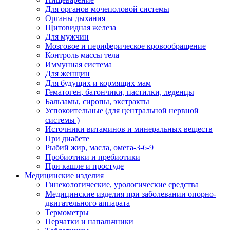
Для органов мочеполовой системы
Органы дыхания
Щитовидная железа
Для мужчин
Мозговое и периферическое кровообращение
Контроль массы тела
Иммунная система
Для женщин
Для будущих и кормящих мам
Гематоген, батончики, пастилки, леденцы
Бальзамы, сиропы, экстракты
Успокоительные (для центральной нервной
системы )
Источники витаминов и минеральных веществ
При диабете
Рыбий жир, масла, омега-3-6-9
Пробиотики и пребиотики
При кашле и простуде
Медицинские изделия
Гинекологические, урологические средства
Медицинские изделия при заболевании опорно-
двигательного аппарата
Термометры
Перчатки и напальчники