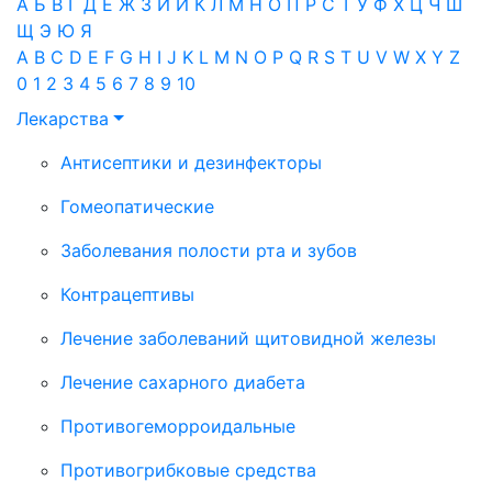
А
Б
В
Г
Д
Е
Ж
З
И
Й
К
Л
М
Н
О
П
Р
С
Т
У
Ф
Х
Ц
Ч
Ш
Щ
Э
Ю
Я
A
B
C
D
E
F
G
H
I
J
K
L
M
N
O
P
Q
R
S
T
U
V
W
X
Y
Z
0
1
2
3
4
5
6
7
8
9
10
Лекарства
Антисептики и дезинфекторы
Гомеопатические
Заболевания полости рта и зубов
Контрацептивы
Лечение заболеваний щитовидной железы
Лечение сахарного диабета
Противогеморроидальные
Противогрибковые средства