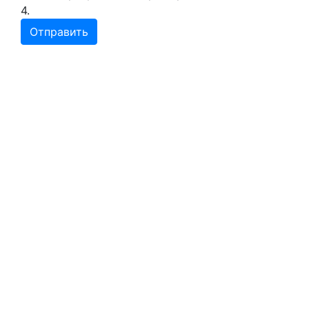
4.
Меню
Главная
О компании
Статьи
Акции
Вакансии
Адреса аптек
Лекарства
Покупателям
Личный кабинет
Корзина
Оформление товара
Возврат товара