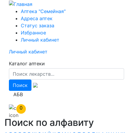
Перейти
к
Аптека "Семейная"
основному
Адреса аптек
содержанию
Статус заказа
Избранное
Личный кабинет
Личный кабинет
Каталог аптеки
АБВ
0
Поиск по алфавиту