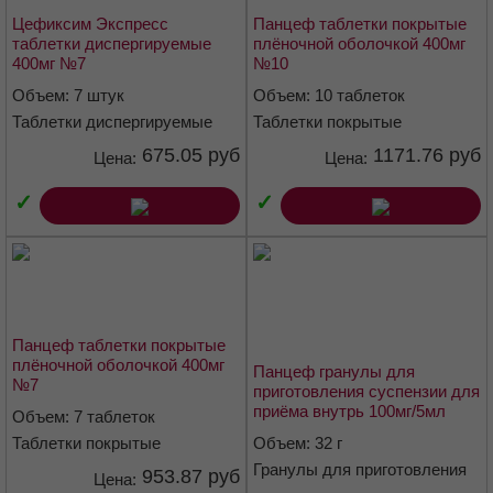
Цефиксим Экспресс
Панцеф таблетки покрытые
Таблетки розовато-жёлтого цвета с вкраплениями белого и
таблетки диспергируемые
плёночной оболочкой 400мг
красного цвета, овальные, двояковыпуклые, с риской с одной
400мг №7
№10
стороны, с характерным запахом клубники.
Объем: 7 штук
Объем: 10 таблеток
Фармакотерапевтическая группа
Таблетки диспергируемые
Таблетки покрытые
400 мг
плёночной оболочкой 400 мг
675.05 руб
1171.76 руб
Антибиотик-цефалоспорин
Цена:
Цена:
Код АТХ
✓
✓
J01DD08
Фармакологические свойства
Фармакодинамика:
Панцеф таблетки покрытые
Цефиксим - полусинтетический антибиотик широкого спектра
плёночной оболочкой 400мг
Панцеф гранулы для
действия, из группы цефалоспоринов III поколения для приема
№7
приготовления суспензии для
внутрь. Оказывает бактерицидное действие. Механизм действия
приёма внутрь 100мг/5мл
Объем: 7 таблеток
связан с угнетением синтеза клеточной стенки бактерий.
флакон 32г
Таблетки покрытые
Объем: 32 г
Цефиксим устойчив к действию Р-лактамаз, продуцируемых
плёночной оболочкой 400 мг
Гранулы для приготовления
многими грамположительными и грамотрицательными
953.87 руб
Цена:
суспензии для приёма внутрь