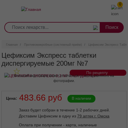
0
1
2
3
4
5
6
7
8
9
Перейти
0
10
к
основному
содержанию
Главная
Противомикробные (системный приём)
Цефиксим Экспресс Табле
Цефиксим Экспресс таблетки
диспергируемые 200мг №7
По рецепту
Внешний вид товара может отличаться от изображенного на
фотографии.
483.66 руб
Цена
В наличии
Заказ будет собран в течение 1-2 рабочих дней.
Доставим Цефиксим в одну из
79 аптек г. Омска
Оплата при получении - карта, наличные