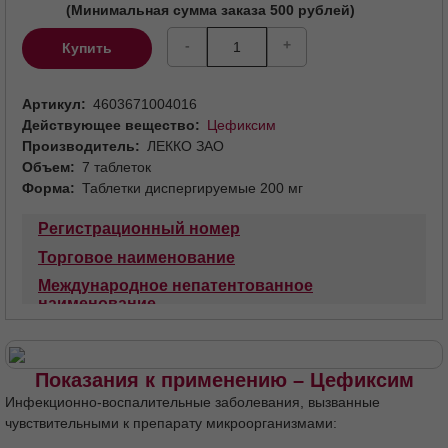
(Минимальная сумма заказа 500 рублей)
-
+
Купить
Артикул
4603671004016
Действующее вещество
Цефиксим
Производитель
ЛЕККО ЗАО
Объем
7 таблеток
Форма
Таблетки диспергируемые 200 мг
Регистрационный номер
Торговое наименование
Международное непатентованное
наименование
Лекарственная форма
Состав
Описание
Фармакотерапевтическая группа
Код АТХ
Показания к применению – Цефиксим
Фармакологические свойства
Показания
Инфекционно-воспалительные заболевания, вызванные
Противопоказания
С осторожностью
чувствительными к препарату микроорганизмами: