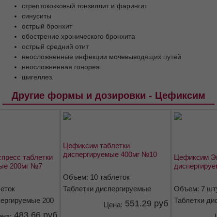
Беременность и лактация
стрептококковый тонзиллит и фарингит
Способ применения и дозы
синуситы
острый бронхит
Побочные эффекты
Передозировка
обострение хронического бронхита
Взаимодействие
Особые указания
острый средний отит
Влияние на способность управлять трансп.
неосложненные инфекции мочевыводящих путей
ср. и мех.
неосложненная гонорея
шигеллез.
Форма выпуска
Условия хранения
Срок годности
Условия отпуска из аптек
Другие формы и дозировки - Цефиксим
Цефиксим таблетки
диспергируемые 400мг №10
пресс таблетки
Цефиксим Эк
ые 200мг №7
диспергируе
Объем: 10 таблеток
леток
Таблетки диспергируемые
Объем: 7 шт
400 мг
пергируемые 200
Таблетки ди
551.29 руб
Цена:
мг
483.66 руб
ена: