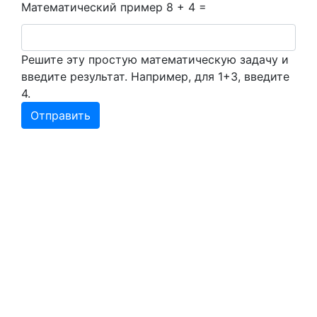
Математический пример
8 + 4 =
Решите эту простую математическую задачу и
введите результат. Например, для 1+3, введите
4.
Меню
Главная
О компании
Статьи
Акции
Вакансии
Адреса аптек
Лекарства