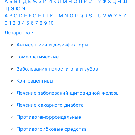
А
Б
В
Г
Д
Е
Ж
З
И
Й
К
Л
М
Н
О
П
Р
С
Т
У
Ф
Х
Ц
Ч
Ш
Щ
Э
Ю
Я
A
B
C
D
E
F
G
H
I
J
K
L
M
N
O
P
Q
R
S
T
U
V
W
X
Y
Z
0
1
2
3
4
5
6
7
8
9
10
Лекарства
Антисептики и дезинфекторы
Гомеопатические
Заболевания полости рта и зубов
Контрацептивы
Лечение заболеваний щитовидной железы
Лечение сахарного диабета
Противогеморроидальные
Противогрибковые средства