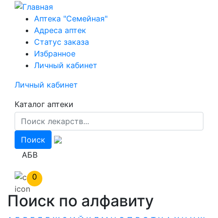
Перейти
к
Аптека "Семейная"
основному
Адреса аптек
содержанию
Статус заказа
Избранное
Личный кабинет
Личный кабинет
Каталог аптеки
АБВ
0
Поиск по алфавиту