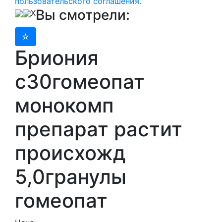
пользовательского соглашения.
Вы смотрели:
X
Бриония
c30гомеопат
монокомп
препарат растит
происхожд
5,0гранулы
гомеопат