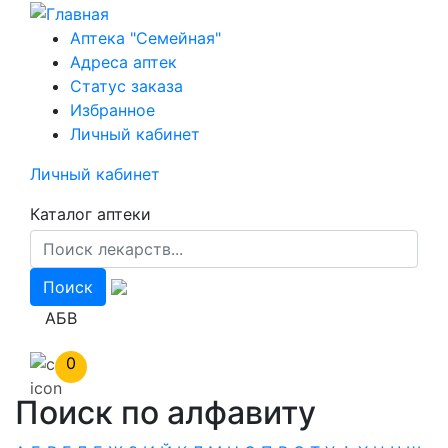
Перейти
к
Аптека "Семейная"
основному
Адреса аптек
содержанию
Статус заказа
Избранное
Личный кабинет
Личный кабинет
Каталог аптеки
АБВ
0
Поиск по алфавиту