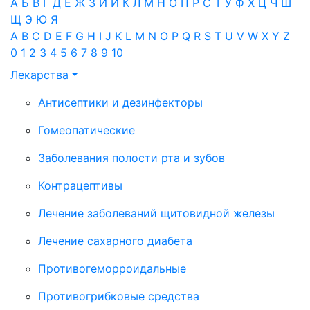
А
Б
В
Г
Д
Е
Ж
З
И
Й
К
Л
М
Н
О
П
Р
С
Т
У
Ф
Х
Ц
Ч
Ш
Щ
Э
Ю
Я
A
B
C
D
E
F
G
H
I
J
K
L
M
N
O
P
Q
R
S
T
U
V
W
X
Y
Z
0
1
2
3
4
5
6
7
8
9
10
Лекарства
Антисептики и дезинфекторы
Гомеопатические
Заболевания полости рта и зубов
Контрацептивы
Лечение заболеваний щитовидной железы
Лечение сахарного диабета
Противогеморроидальные
Противогрибковые средства