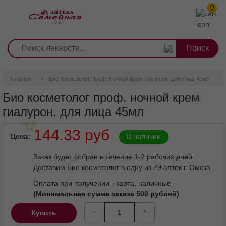
0
1
2
3
4
5
6
7
8
9
Перейти
0
10
к
основному
содержанию
Главная
Био Косметолог Проф. Ночной Крем Гиалурон. Для Лица 45мл
Био косметолог проф. ночной крем
гиалурон. для лица 45мл
144.33 руб
Цена
В наличии
Заказ будет собран в течение 1-2 рабочих дней.
Доставим Био косметолог в одну из
79 аптек г. Омска
Оплата при получении - карта, наличные
(Минимальная сумма заказа 500 рублей)
-
+
Купить