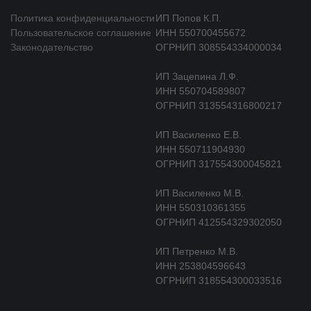
Политика конфиденциальности
ИП Попов К.П.
Пользовательское соглашение
ИНН 550700455672
Законодательство
ОГРНИП 308554334000034
ИП Зацепина Л.Ф.
ИНН 550704589807
ОГРНИП 313554316800217
ИП Василенко Е.В.
ИНН 550711904930
ОГРНИП 317554300045821
ИП Василенко М.В.
ИНН 550310361355
ОГРНИП 412554329302050
ИП Петренко М.В.
ИНН 253804596643
ОГРНИП 318554300033516