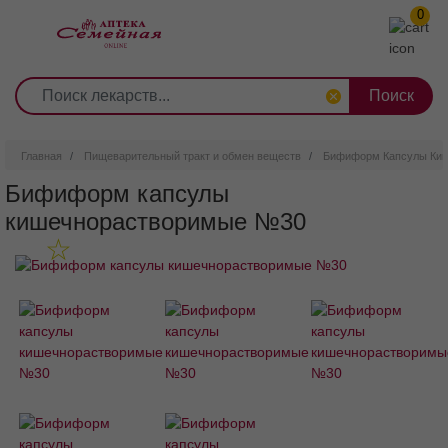
0
1
2
3
4
5
6
7
8
9
Перейти
0
10
к
основному
содержанию
Главная
Пищеварительный тракт и обмен веществ
Бифиформ Капсулы Ки
Бифиформ капсулы
кишечнорастворимые №30