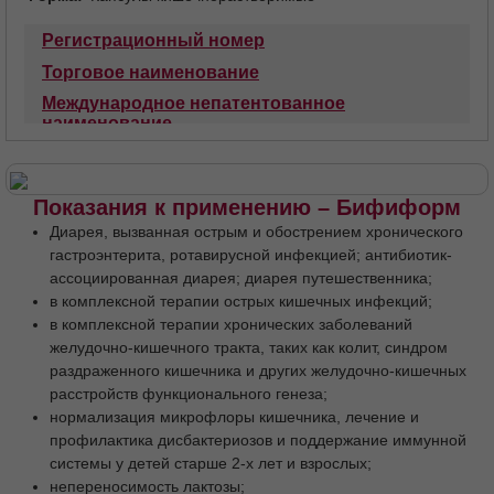
Регистрационный номер
Торговое наименование
Международное непатентованное
наименование
Лекарственная форма
Состав
Описание
Фармакотерапевтическая группа
Код АТХ
Показания к применению – Бифиформ
Фармакологические свойства
Диарея, вызванная острым и обострением хронического
Фармакодинамика
Показания
гастроэнтерита, ротавирусной инфекцией; антибиотик-
ассоциированная диарея; диарея путешественника;
Противопоказания
в комплексной терапии острых кишечных инфекций;
Применение при беременности и в период
в комплексной терапии хронических заболеваний
грудного вскармливания
желудочно-кишечного тракта, таких как колит, синдром
Способ применения и дозы
раздраженного кишечника и других желудочно-кишечных
расстройств функционального генеза;
Побочное действие
Передозировка
нормализация микрофлоры кишечника, лечение и
Взаимодействие с другими
профилактика дисбактериозов и поддержание иммунной
лекарственными средствами
системы у детей старше 2-х лет и взрослых;
Особые указания
непереносимость лактозы;