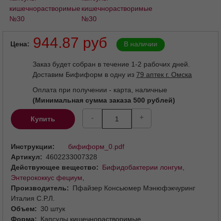
944.87 руб
Цена
В наличии
Заказ будет собран в течение 1-2 рабочих дней.
Доставим Бифиформ в одну из
79 аптек г. Омска
Оплата при получении - карта, наличные
(Минимальная сумма заказа 500 рублей)
-
+
Купить
Инструкции
бифиформ_0.pdf
Артикул
4602233007328
Действующее вещество
Бифидобактерии лонгум
,
Энтерококкус фециум
,
Производитель
Пфайзер Консьюмер Мэнюфэкчуринг
Италия С.Р.Л.
Объем
30 штук
Форма
Капсулы кишечнорастворимые