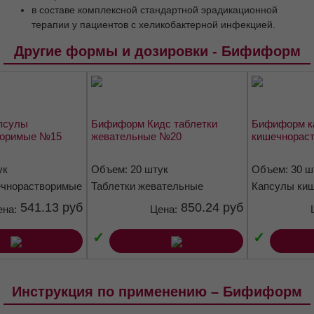
в составе комплексной стандартной эрадикационной
Влияние на способность управлять
транспортными средствами, механизмами
терапии у пациентов с хеликобактерной инфекцией.
Форма выпуска
Хранение
Срок годности
Другие формы и дозировки - Бифиформ
Условия отпуска из аптек
псулы
Бифиформ Кидс таблетки
Бифиформ к
воримые №15
жевательные №20
кишечнорас
ук
Объем: 20 штук
Объем: 30 ш
ечнорастворимые
Таблетки жевательные
Капсулы ки
апельсиново-малиновые
541.13 руб
850.24 руб
ена:
Цена:
✓
✓
Инструкция по применению – Бифиформ