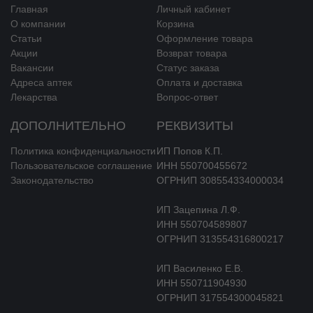
Главная
Личный кабинет
Описание
О компании
Корзина
Статьи
Оформление товара
Твёрдые желатиновые капсулы номер 3 белого или почти белого
Акции
Возврат товара
цвета. Содержимое капсулы — порошок от белого до светло-
Вакансии
Статус заказа
жёлтого цвета.
Адреса аптек
Оплата и доставка
Лекарства
Вопрос-ответ
Фармакотерапевтическая группа
ДОПОЛНИТЕЛЬНО
РЕКВИЗИТЫ
Эубиотик
Политика конфиденциальности
ИП Попов К.П.
Код АТХ
Пользовательское соглашение
ИНН 550700455672
Законодательство
ОГРНИП 308554334000034
A07FA
ИП Зацепина Л.Ф.
Фармакологические свойства
ИНН 550704589807
ОГРНИП 313554316800217
Фармакодинамика
ИП Василенко Е.В.
Штаммы
Enterococcus faecium
и
Bifidobacterium longum
,
ИНН 550711904930
входящие в состав препарата, являются естественными
ОГРНИП 317554300045821
симбиотическими бактериями, населяющими желудочно-