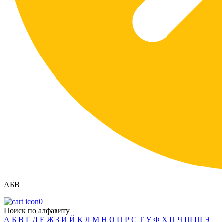
АБВ
0
Поиск по алфавиту
А
Б
В
Г
Д
Е
Ж
З
И
Й
К
Л
М
Н
О
П
Р
С
Т
У
Ф
Х
Ц
Ч
Ш
Щ
Э