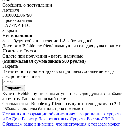
Сообщить о поступлении
Артикул
3800002306790
Производитель
LAVENA PLC
Закрыть
Нет в наличии
Заказ будет собран в течение 1-2 рабочих дней.
Доставим Bebble my friend шампунь и гель для душа в одну из
79 аптек г. Омска
Оплата при получении - карта, наличные
(Минимальная сумма заказа 500 рублей)
Закрыть
Введите почту, на которую мы пришлем сообщение когда
лекарство появится.
Купить Bebble my friend шампунь и гель для душа 2в1 250мл/с
ароматом банана по низкой цене
Сколько стоит Bebble my friend шампунь и гель для душа 2в1
250мл/с ароматом банана - цена и отзывы
Источник информации об описаниях лекарственных средств
и БАДов: Регистр Лекарственных Средств России-РЛС®.
Обращаем ваше внимание, что инструкция к товарам может