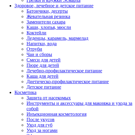
Грелки и кружки Эсмарха
Здоровое, лечебное и детское питание
Батончики, десерты
Жевательная резинка
Заменители сахара
Каши, хлопья, мюсли
Коктейли
Леденцы, карамель, мармелад
Напитки, вода
Отруби
Чаи и сборы
Смеси для детей
Пюре для детей
Лечебно-профилактическое питание
Каша для детей
Диетическо-профилактическое питание
Детское питание
Косметика
Защита от насекомых
Инструменты и аксессуары для макияжа и ухода за
собой
Инъекционная косметология
После укусов
Уход для губ
Уход за ногами