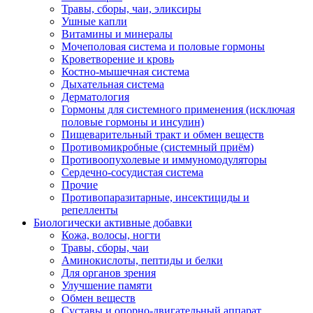
Травы, сборы, чаи, эликсиры
Ушные капли
Витамины и минералы
Мочеполовая система и половые гормоны
Кроветворение и кровь
Костно-мышечная система
Дыхательная система
Дерматология
Гормоны для системного применения (исключая
половые гормоны и инсулин)
Пищеварительный тракт и обмен веществ
Противомикробные (системный приём)
Противоопухолевые и иммуномодуляторы
Сердечно-сосудистая система
Прочие
Противопаразитарные, инсектициды и
репелленты
Биологически активные добавки
Кожа, волосы, ногти
Травы, сборы, чаи
Аминокислоты, пептиды и белки
Для органов зрения
Улучшение памяти
Обмен веществ
Суставы и опорно-двигательный аппарат