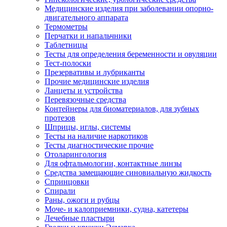
Медицинские изделия при заболевании опорно-
двигательного аппарата
Термометры
Перчатки и напальчники
Таблетницы
Тесты для определения беременности и овуляции
Тест-полоски
Презервативы и лубриканты
Прочие медицинские изделия
Ланцеты и устройства
Перевязочные средства
Контейнеры для биоматериалов, для зубных
протезов
Шприцы, иглы, системы
Тесты на наличие наркотиков
Тесты диагностические прочие
Отоларингология
Для офтальмологии, контактные линзы
Средства замещающие синовиальную жидкость
Спринцовки
Спирали
Раны, ожоги и рубцы
Моче- и калоприемники, судна, катетеры
Лечебные пластыри