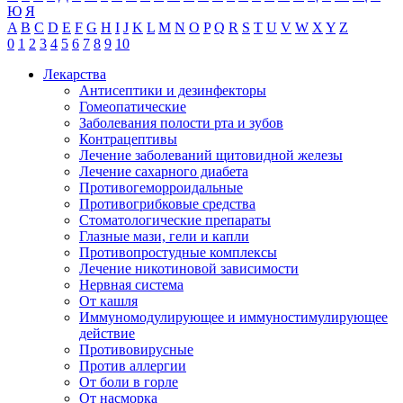
Ю
Я
A
B
C
D
E
F
G
H
I
J
K
L
M
N
O
P
Q
R
S
T
U
V
W
X
Y
Z
0
1
2
3
4
5
6
7
8
9
10
Лекарства
Антисептики и дезинфекторы
Гомеопатические
Заболевания полости рта и зубов
Контрацептивы
Лечение заболеваний щитовидной железы
Лечение сахарного диабета
Противогеморроидальные
Противогрибковые средства
Стоматологические препараты
Глазные мази, гели и капли
Противопростудные комплексы
Лечение никотиновой зависимости
Нервная система
От кашля
Иммуномодулирующее и иммуностимулирующее
действие
Противовирусные
Против аллергии
От боли в горле
От насморка