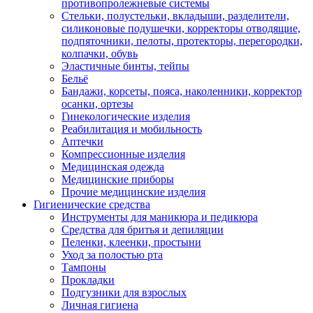
противопролежневые системы
Стельки, полустельки, вкладыши, разделители,
силиконовые подушечки, корректоры отводящие,
подпяточники, пелоты, протекторы, перегородки,
колпачки, обувь
Эластичные бинты, тейпы
Бельё
Бандажи, корсеты, пояса, наколенники, корректор
осанки, ортезы
Гинекологические изделия
Реабилитация и мобильность
Аптечки
Компрессионные изделия
Медицинская одежда
Медицинские приборы
Прочие медицинские изделия
Гигиенические средства
Инструменты для маникюра и педикюра
Средства для бритья и депиляции
Пеленки, клеенки, простыни
Уход за полостью рта
Тампоны
Прокладки
Подгузники для взрослых
Личная гигиена