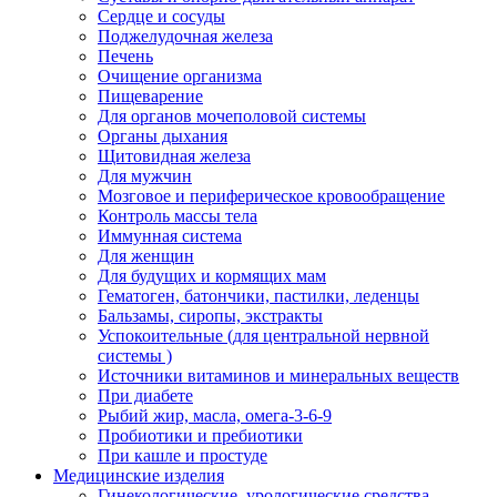
Сердце и сосуды
Поджелудочная железа
Печень
Очищение организма
Пищеварение
Для органов мочеполовой системы
Органы дыхания
Щитовидная железа
Для мужчин
Мозговое и периферическое кровообращение
Контроль массы тела
Иммунная система
Для женщин
Для будущих и кормящих мам
Гематоген, батончики, пастилки, леденцы
Бальзамы, сиропы, экстракты
Успокоительные (для центральной нервной
системы )
Источники витаминов и минеральных веществ
При диабете
Рыбий жир, масла, омега-3-6-9
Пробиотики и пребиотики
При кашле и простуде
Медицинские изделия
Гинекологические, урологические средства