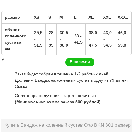
размер
XS
S
M
L
XL
XXL
XXXL
обхват
25,5
28
30,5
38,0
43,0
46,0
коленного
33 -
-
-
-
-
-
-
сустава,
41,5
31,5
35
38,0
47,5
54,5
59,0
см
У
В наличии
Заказ будет собран в течение 1-2 рабочих дней.
Доставим Бандаж на коленный сустав в одну из
79 аптек г.
Омска
Оплата при получении - карта, наличные
(Минимальная сумма заказа 500 рублей)
Купить Бандаж на коленный сустав Orto BKN 301 размер 