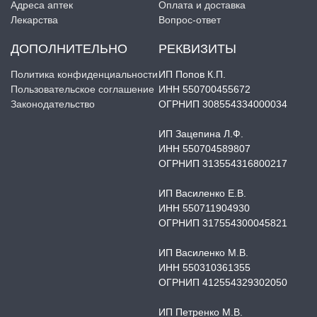
Адреса аптек
Оплата и доставка
Лекарства
Вопрос-ответ
ДОПОЛНИТЕЛЬНО
РЕКВИЗИТЫ
Политика конфиденциальности
ИП Попов К.П.
Пользовательское соглашение
ИНН 550700455672
Законодательство
ОГРНИП 308554334000034
ИП Зацепина Л.Ф.
ИНН 550704589807
ОГРНИП 313554316800217
ИП Василенко Е.В.
ИНН 550711904930
ОГРНИП 317554300045821
ИП Василенко М.В.
ИНН 550310361355
ОГРНИП 412554329302050
ИП Петренко М.В.