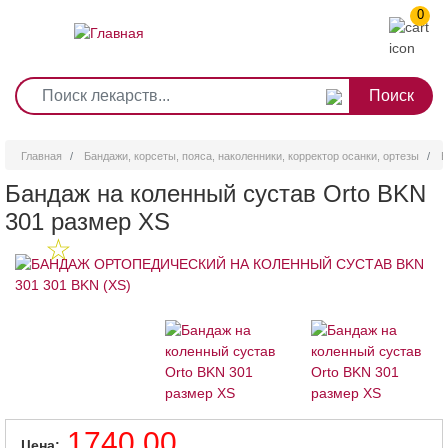
0
1
2
3
4
5
6
7
8
9
Перейти
0
10
к
основному
содержанию
Главная
Бандажи, корсеты, пояса, наколенники, корректор осанки, ортезы
Б
Бандаж на коленный сустав Orto BKN
301 размер ХS
1740.00
Цена