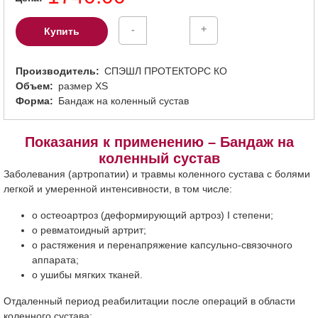
-
+
Купить
Производитель
СПЭШЛ ПРОТЕКТОРС КО
Объем
размер ХS
Форма
Бандаж на коленный сустав
Показания к применению – Бандаж на
коленный сустав
Заболевания (артропатии) и травмы коленного сустава с болями
легкой и умеренной интенсивности, в том числе:
o остеоартроз (деформирующий артроз) I степени;
o ревматоидный артрит;
o растяжения и перенапряжение капсульно-связочного
аппарата;
o ушибы мягких тканей.
Отдаленный период реабилитации после операций в области
коленного сустава;