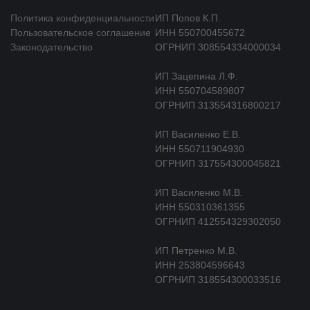
Политика конфиденциальности
ИП Попов К.П.
Пользовательское соглашение
ИНН 550700455672
Законодательство
ОГРНИП 308554334000034
ИП Зацепина Л.Ф.
ИНН 550704589807
ОГРНИП 313554316800217
ИП Василенко Е.В.
ИНН 550711904930
ОГРНИП 317554300045821
ИП Василенко М.В.
ИНН 550310361355
ОГРНИП 412554329302050
ИП Петренко М.В.
ИНН 253804596643
ОГРНИП 318554300033516