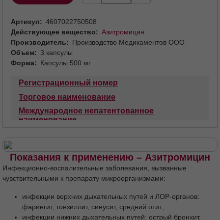
-
+
Купить
Артикул
4607022750508
Действующее вещество
Азитромицин
Производитель
Производство Медикаментов ООО
Объем
3 капсулы
Форма
Капсулы 500 мг
Регистрационный номер
Торговое наименование
Международное непатентованное
наименование
Лекарственная форма
Состав
Описание
Фармакотерапевтическая группа
Код АТХ
Показания к применению – Азитромицин
Фармакологические свойства
Инфекционно-воспалительные заболевания, вызванные
Фармакодинамика
Фармакокинетика
чувствительными к препарату микроорганизмами:
Показания
Противопоказания
инфекции верхних дыхательных путей и ЛОР-органов: