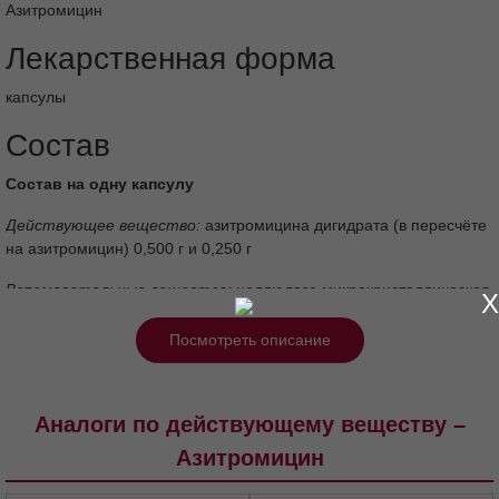
непатентованное наименование
Азитромицин
Лекарственная форма
капсулы
Состав
Состав на одну капсулу
Действующее вещество:
азитромицина дигидрата (в пересчёте
на азитромицин) 0,500 г и 0,250 г
X
Вспомогательные вещества:
целлюлоза микрокристаллическая
0,0402 г и 0,1090 г, магния стеарат 0,00570 г и 0,00375 г
Посмотреть описание
Состав твердой желатиновой капсулы:
Корпус: диоксид титана 2,00 %, желатин до 100%
Аналоги по действующему веществу –
Крышечка: диоксид титана 1,74 %>, закатный жёлтый FCF-
Азитромицин
FD& C 0,41 %, желатин до 100%