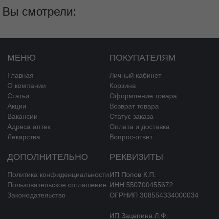
Staphylococcus spp.
<0,25
>0,5
групп A, В, C, G
Вы смотрели:
Streptococcus
<0,25
>0,5
pneumoniae
Haemophilus influenzae
<0,12
>4
МЕНЮ
ПОКУПАТЕЛЯМ
Moraxella catarrhalis
<0,5
>0,5
Главная
Личный кабинет
О компании
Корзина
Neisseria gonorrhoeae
<0,25
>0,5
Статьи
Оформление товара
Акции
Возврат товара
Чувствительны
:
Вакансии
Статус заказа
Адреса аптек
Оплата и доставка
аэробные грамположительные
Лекарства
Вопрос-ответ
микроорганизмы:
Staphylococcus aureus
(метилциллинчувствительные), Streptococcus pneumoniae
ДОПОЛНИТЕЛЬНО
РЕКВИЗИТЫ
(пенициллинчувствительные), Streptococcus pyogenes;
Политика конфиденциальности
ИП Попов К.П.
аэробные грамотрицательные микроорганизмы:
Haemophilus
Пользовательское соглашение
ИНН 550700455672
influenzae, Haemophilus parainfluenzae, Legionella pneumophila,
Законодательство
ОГРНИП 308554334000034
Moraxella catarrhalis, Pasteurella multocida, Neisseria gonorrhoeae;