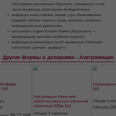
С осторожностью
фарингит, тонзиллит, синусит, средний отит;
инфекции нижних дыхательных путей: острый бронхит,
Применение при беременности и в период
грудного вскармливания
обострение хронического бронхита, пневмония, в том
числе вызванная атипичными возбудителями;
Способ применения и дозы
инфекции кожи и мягких тканей: угри обыкновенные
Побочное действие
Передозировка
средней степени тяжести, рожа, импетиго, вторично
инфицированные дерматозы;
Взаимодействие с другими
лекарственными средствами
начальная стадия болезни Лайма (боррелиоз) —
мигрирующая эритема (erythema migrans);
Особые указания
инфекции мочеполовых путей, вызванные Chlamydia
Влияние на способность управлять
trachomatis (уретрит, цервицит).
транспортными средствами, механизмами
Другие формы и дозировки - Азитромицин
Форма выпуска
Хранение
Срок годности
Условия отпуска из аптек
 Велфарм
Азитромицин
г №6
№6
Азитромицин Авексима
сул
Объем: 6 ка
таблетки покрытые плёночной
оболочкой 500мг №3
мг
Капсулы 250