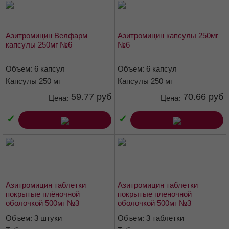
Описание
Капсулы 250 мг: Твёрдые желатиновые капсулы № 0. Корпус
капсулы белого цвета, крышечка капсулы оранжевого цвета.
Азитромицин Велфарм
Азитромицин капсулы 250мг
капсулы 250мг №6
№6
Капсулы 500 мг: Твёрдые желатиновые капсулы № 00. Корпус
капсулы белого цвета, крышечка капсулы оранжевого цвета.
Объем: 6 капсул
Объем: 6 капсул
Капсулы 250 мг
Капсулы 250 мг
Содержимое капсул — порошок белого или белого со слегка
желтоватым оттенком цвета.
59.77 руб
70.66 руб
Цена:
Цена:
Фармакотерапевтическая группа
✓
✓
Антибиотик-азалид
Код АТХ
J01FA10
Азитромицин таблетки
Азитромицин таблетки
Фармакологические свойства
покрытые плёночной
покрытые пленочной
оболочкой 500мг №3
оболочкой 500мг №3