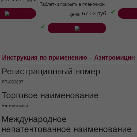
Объем: 3 таблетки
59.77 руб
Цена:
Таблетки покрытые плёночной
оболочкой 500 мг
✓
67.03 руб
Цена:
✓
Инструкция по применению – Азитромицин
Регистрационный номер
ЛП-000887
Торговое наименование
Азитромицин
Международное