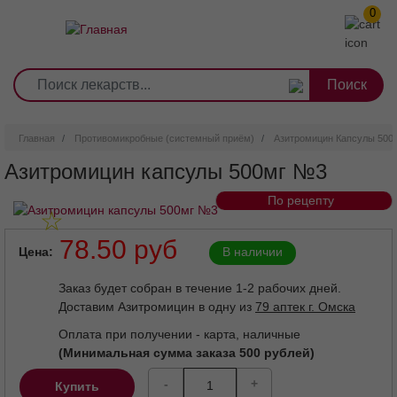
0
1
2
3
4
5
6
7
8
9
Перейти
0
10
к
основному
содержанию
Главная
Противомикробные (системный приём)
Азитромицин Капсулы 500
Азитромицин капсулы 500мг №3
По рецепту
Внешний вид товара может отличаться от изображенного на
фотографии.
78.50 руб
Цена
В наличии
Заказ будет собран в течение 1-2 рабочих дней.
Доставим Азитромицин в одну из
79 аптек г. Омска
Оплата при получении - карта, наличные
(Минимальная сумма заказа 500 рублей)