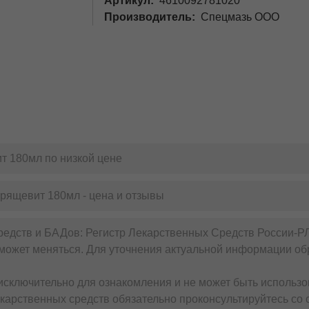
Артикул
4610092781020
Производитель
Спецмазь ООО
т 180мл по низкой цене
хрящевит 180мл - цена и отзывы
редств и БАДов: Регистр Лекарственных Средств России-Р
может меняться. Для уточнения актуальной информации обр
сключительно для ознакомления и не может быть использо
карственных средств обязательно проконсультируйтесь со 