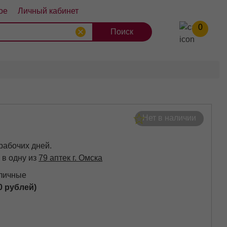
ое
Личный кабинет
0
8
9
10
Нет в наличии
 рабочих дней.
 в одну из
79 аптек г. Омска
аличные
0 рублей)