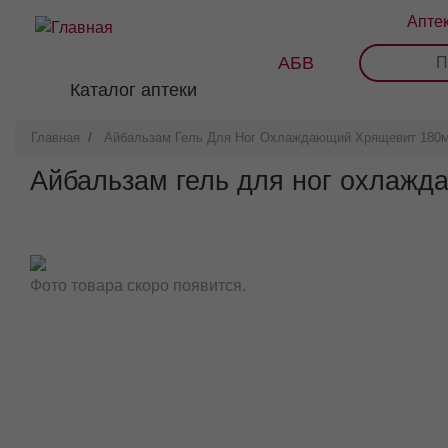
Перейти
Апте
к
основному
АБВ
0
1
2
3
содержанию
Каталог аптеки
Главная
Айбальзам Гель Для Ног Охлаждающий Хрящевит 180
Айбальзам гель для ног охлаж
Фото товара скоро появится.