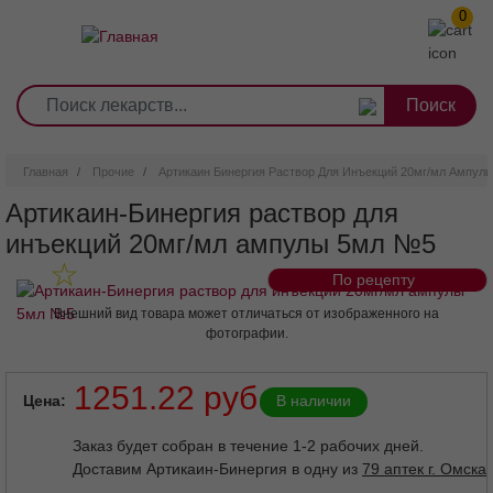
0
1
2
3
4
5
6
7
8
9
Перейти
0
10
к
основному
содержанию
Главная
Прочие
Артикаин Бинергия Раствор Для Инъекций 20мг/мл Ампул
Артикаин-Бинергия раствор для
инъекций 20мг/мл ампулы 5мл №5
По рецепту
Внешний вид товара может отличаться от изображенного на
фотографии.
1251.22 руб
Цена
В наличии
Заказ будет собран в течение 1-2 рабочих дней.
Доставим Артикаин-Бинергия в одну из
79 аптек г. Омска