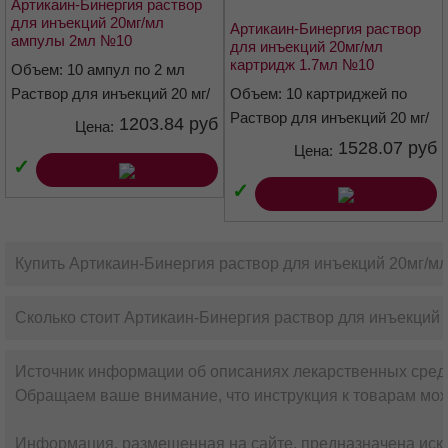
Артикаин-Бинергия раствор
для инъекций 20мг/мл
Артикаин-Бинергия раствор
Фармакотерапевтическая группа
ампулы 2мл №10
для инъекций 20мг/мл
картридж 1.7мл №10
Объем: 10 ампул по 2 мл
Местноанестезирующее средство
Раствор для инъекций 20 мг/
Объем: 10 картриджей по
Код АТХ
мл
1.7мл
Раствор для инъекций 20 мг/
1203.84 руб
Цена:
мл
1528.07 руб
Цена:
N01BB08
✓
Фармакологические свойства
✓
Фармакодинамика
Купить Артикаин-Бинергия раствор для инъекций 20мг/м
Артикаин является местноанестезирующим средством амидного
типа.
Сколько стоит Артикаин-Бинергия раствор для инъекций 
Артикаин оказывает местноанестезирующее действие за счёт
блокады потенциалзависимых натриевых каналов в клеточной
мембране нейронов, что приводит к обратимому угнетению
Источник информации об описаниях лекарственных сред
проводимости импульсов по нервному волокну и обратимой
Обращаем ваше внимание, что инструкция к товарам мож
потере чувствительности.
Информация, размещенная на сайте, предназначена искл