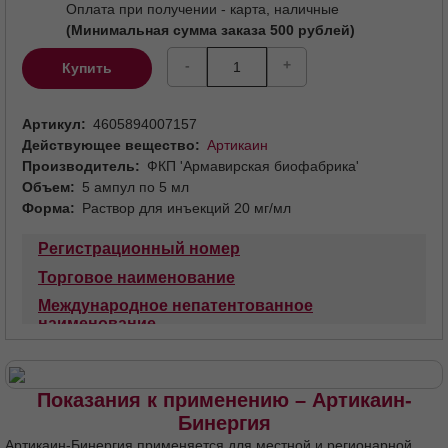
Оплата при получении - карта, наличные
(Минимальная сумма заказа 500 рублей)
-
+
Купить
Артикул
4605894007157
Действующее вещество
Артикаин
Производитель
ФКП 'Армавирская биофабрика'
Объем
5 ампул по 5 мл
Форма
Раствор для инъекций 20 мг/мл
Регистрационный номер
Торговое наименование
Международное непатентованное
наименование
Лекарственная форма
Состав
Описание
Фармакотерапевтическая группа
Код АТХ
Показания к применению – Артикаин-
Фармакологические свойства
Бинергия
Фармакодинамика
Фармакокинетика
Артикаин-Бинергия применяется для местной и регионарной