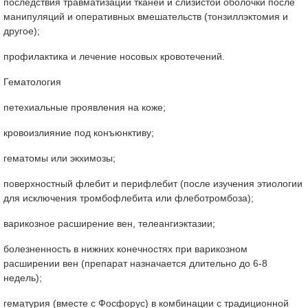
последствия травматизации тканей и слизистой оболочки после
манипуляций и оперативных вмешательств (тонзиллэктомия и
другое);
профилактика и лечение носовых кровотечений.
Гематология
петехиальные проявления на коже;
кровоизлияние под конъюнктиву;
гематомы или экхимозы;
поверхностный флебит и перифлебит (после изучения этиологии
для исключения тромбофлебита или флеботромбоза);
варикозное расширение вен, телеангиэктазии;
болезненность в нижних конечностях при варикозном
расширении вен (препарат назначается длительно до 6-8
недель);
гематурия (вместе с Фосфорус) в комбинации с традиционной