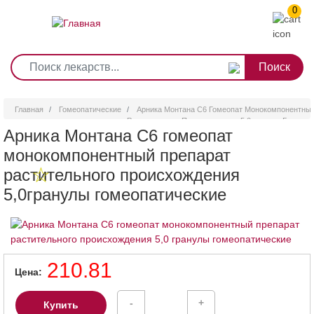
0
1
2
3
4
5
6
7
8
9
Перейти
0
10
к
основному
содержанию
Главная
Гомеопатические
Арника Монтана С6 Гомеопат Монокомпонентны
Растительного Происхождения 5,0гранулы Гомеопа
Арника Монтана С6 гомеопат
монокомпонентный препарат
растительного происхождения
5,0гранулы гомеопатические
210.81
Цена
-
+
Купить