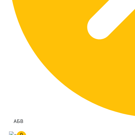
АБВ
0