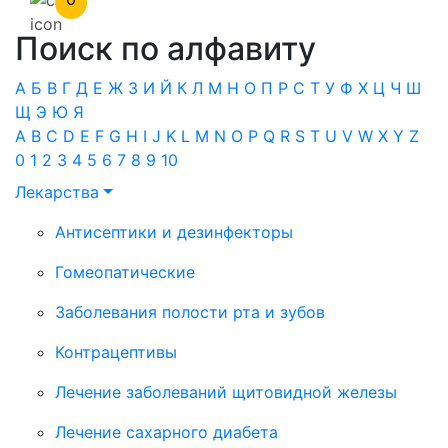
Поиск по алфавиту
А
Б
В
Г
Д
Е
Ж
З
И
Й
К
Л
М
Н
О
П
Р
С
Т
У
Ф
Х
Ц
Ч
Ш
Щ
Э
Ю
Я
A
B
C
D
E
F
G
H
I
J
K
L
M
N
O
P
Q
R
S
T
U
V
W
X
Y
Z
0
1
2
3
4
5
6
7
8
9
10
Лекарства
Антисептики и дезинфекторы
Гомеопатические
Заболевания полости рта и зубов
Контрацептивы
Лечение заболеваний щитовидной железы
Лечение сахарного диабета