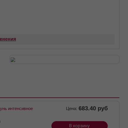
енения
683.40 руб
унь интенсивное
Цена:
л
л