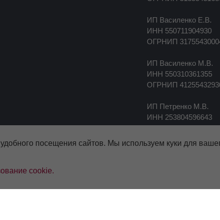
ИП Василенко Е.В.
ИНН 550711904930
ОГРНИП 3175543000
ИП Василенко М.В.
ИНН 550310361355
ОГРНИП 4125543293
ИП Петренко М.В.
ИНН 253804596643
ОГРНИП 3185543000
 удобного посещения сайтов. Мы используем куки для ваше
ование cookie.