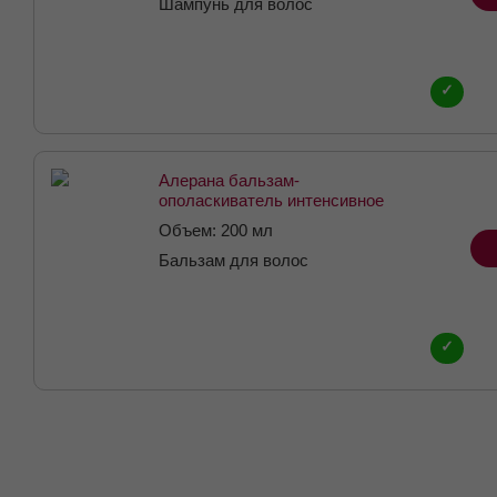
Шампунь для волос
✓
Алерана бальзам-
ополаскиватель интенсивное
питание флакон 200мл
Объем: 200 мл
Бальзам для волос
✓