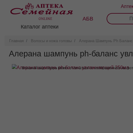
Перейти
Апте
к
основному
АБВ
0
1
2
3
содержанию
Каталог аптеки
Главная
Волосы и кожа головы
Алерана Шампунь Ph Балан
Алерана шампунь ph-баланс ув
Внешний вид товара может отличаться от изображенного на фо