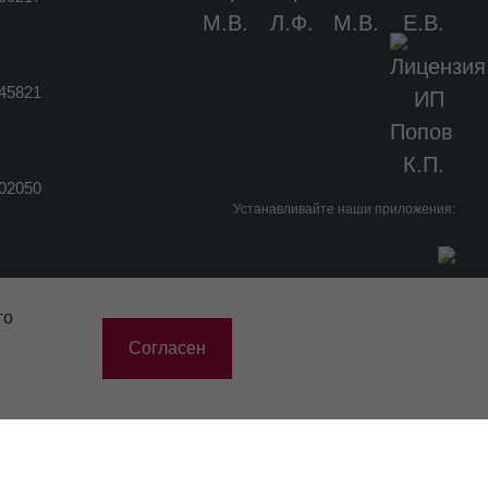
45821
02050
Устанавливайте наши приложения:
33516
semeynay@bk.ru
го
Согласен
+7 (983) 563-52-25
Разработка сайта