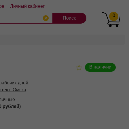
ое
Личный кабинет
0
8
9
10
В наличии
 рабочих дней.
птек г. Омска
аличные
0 рублей)