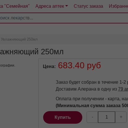
ка "Семейная"
Адреса аптек
Статус заказа
Избранн
4
5
6
7
с Увлажняющий 250мл
лажняющий 250мл
683.40 руб
тографии.
Цена
Заказ будет собран в течение 1-2
Доставим Алерана в одну из
79 а
Оплата при получении - карта, н
(Минимальная сумма заказа 50
-
+
Купить