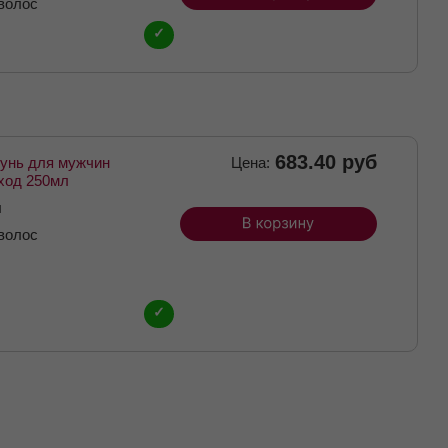
волос
✓
683.40 руб
унь для мужчин
Цена:
ход 250мл
л
волос
✓