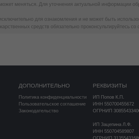
может меняться. Для уточнения актуальной информации обр
сключительно для ознакомления и не может быть использо
карственных средств обязательно проконсультируйтесь со 
ДОПОЛНИТЕЛЬНО
РЕКВИЗИТЫ
Политика конфиденциальности
ИП Попов К.П.
Пользовательское соглашение
ИНН 550700455672
Законодательство
ОГРНИП 3085543340
ИП Зацепина Л.Ф.
ИНН 550704589807
ОГРНИП 3135543168