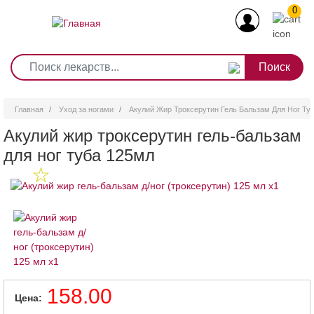
0
1
2
3
4
5
6
7
8
9
Перейти
0
10
к
основному
содержанию
Главная
Уход за ногами
Акулий Жир Троксерутин Гель Бальзам Для Ног Ту
Акулий жир троксерутин гель-бальзам
для ног туба 125мл
158.00
Цена