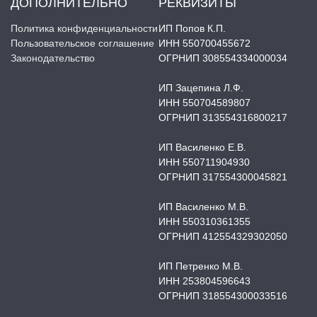
ДОПОЛНИТЕЛЬНО
РЕКВИЗИТЫ
Политика конфиденциальности
ИП Попов К.П.
Пользовательское соглашение
ИНН 550700455672
Законодательство
ОГРНИП 308554334000034
ИП Зацепина Л.Ф.
ИНН 550704589807
ОГРНИП 313554316800217
ИП Василенко Е.В.
ИНН 550711904930
ОГРНИП 317554300045821
ИП Василенко М.В.
ИНН 550310361355
ОГРНИП 412554329302050
ИП Петренко М.В.
ИНН 253804596643
ОГРНИП 318554300033516