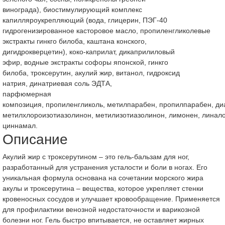
винограда), биостимулирующий комплекс
капилляроукрепляющий (вода, глицерин, ПЭГ-40
гидрогенизированное касторовое масло, пропиленгликолевые
экстракты гинкго билоба, каштана конского,
дигидрокверцетин), коко-каприлат, дикаприлиловый
эфир, водные экстракты софоры японской, гинкго
билоба, троксерутин, акулий жир, витанол, гидроксид
натрия, динатриевая соль ЭДТА,
парфюмерная
композиция, пропиленгликоль, метилпарабен, пропилпарабен, д
метилхлороизотиазолинон, метилизотиазолинон, лимонен, линалоо
циннамал.
Описание
Акулий жир с троксерутином – это гель-бальзам для ног,
разработанный для устранения усталости и боли в ногах. Его
уникальная формула основана на сочетании морского жира
акулы и троксерутина – вещества, которое укрепляет стенки
кровеносных сосудов и улучшает кровообращение. Применяется
для профилактики венозной недостаточности и варикозной
болезни ног. Гель быстро впитывается, не оставляет жирных