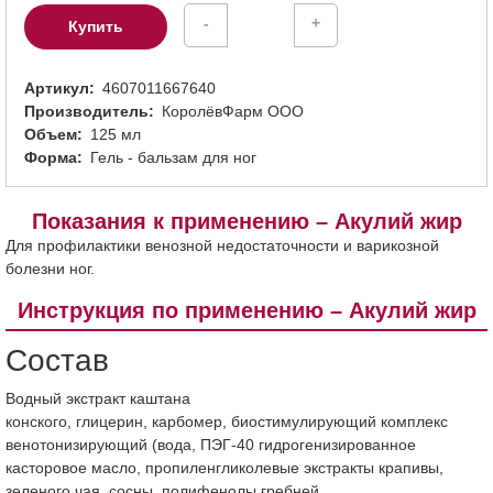
-
+
Купить
Артикул
4607011667640
Производитель
КоролёвФарм ООО
Объем
125 мл
Форма
Гель - бальзам для ног
Показания к применению – Акулий жир
Для профилактики венозной недостаточности и варикозной
болезни ног.
Инструкция по применению – Акулий жир
Состав
Водный экстракт каштана
конского, глицерин, карбомер, биостимулирующий комплекс
венотонизирующий (вода, ПЭГ-40 гидрогенизированное
касторовое масло, пропиленгликолевые экстракты крапивы,
зеленого чая, сосны, полифенолы гребней