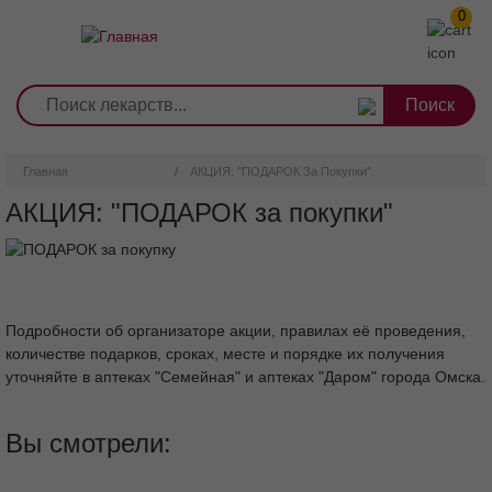
0
1
2
3
4
5
6
7
8
9
Перейти
0
10
к
основному
содержанию
Главная
АКЦИЯ: "ПОДАРОК За Покупки"
АКЦИЯ: "ПОДАРОК за покупки"
Подробности об организаторе акции, правилах её проведения,
количестве подарков, сроках, месте и порядке их получения
уточняйте в аптеках "Семейная" и аптеках "Даром" города Омска.
Вы смотрели: