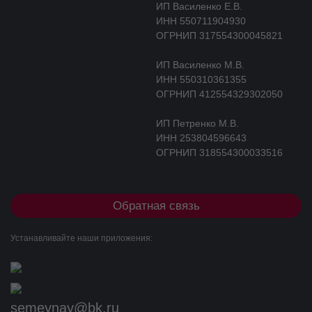
ИП Василенко Е.В.
ИНН 550711904930
ОГРНИП 317554300045821
ИП Василенко М.В.
ИНН 550310361355
ОГРНИП 412554329302050
ИП Петренко М.В.
ИНН 253804596643
ОГРНИП 318554300033516
Обратная связь
Устанавливайте наши приложения:
semeynay@bk.ru