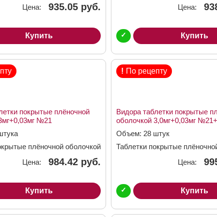
г
3мг + 0,02мг
935.05 руб.
93
Цена:
Цена:
✓
Купить
Купить
пту
!
По рецепту
летки покрытые плёночной
Видора таблетки покрытые п
3мг+0,03мг №21
оболочкой 3,0мг+0,03мг №21
штука
Объем: 28 штук
окрытые плёночной оболочкой
Таблетки покрытые плёночно
г
3,0мг + 0,03мг
984.42 руб.
99
Цена:
Цена:
✓
Купить
Купить