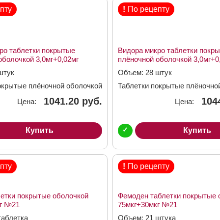
пту
!
По рецепту
ро таблетки покрытые
Видора микро таблетки покр
оболочкой 3,0мг+0,02мг
плёночной оболочкой 3,0мг+0
№21+7
штук
Объем: 28 штук
окрытые плёночной оболочкой
Таблетки покрытые плёночно
2мг
3,0мг + 0,02мг
1041.20 руб.
104
Цена:
Цена:
✓
Купить
Купить
пту
!
По рецепту
летки покрытые оболочкой
Фемоден таблетки покрытые 
г №21
75мкг+30мкг №21
таблетка
Объем: 21 штука