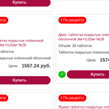
Купить
пту
!
По рецепту
Джес таблетки покрытые плё
оболочкой 3мг+0,02мг №28
етки покрытые плёночной
3мг+0,02мг №28
Объем: 28 таблеток
таблеток
Таблетки покрытые плёночно
3,00мг + 0,02мг
окрытые плёночной оболочкой
157
Цена:
г
1557.24 руб.
Цена:
✓
Купить
Купить
пту
!
По рецепту
Ярина таблетки покрытые пл