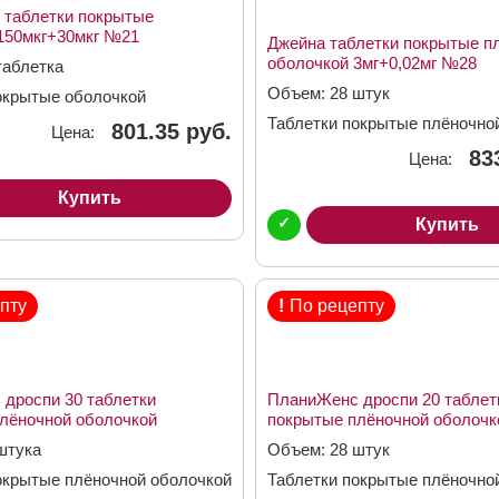
 таблетки покрытые
150мкг+30мкг №21
Джейна таблетки покрытые п
оболочкой 3мг+0,02мг №28
таблетка
Объем: 28 штук
окрытые оболочкой
мкг
Таблетки покрытые плёночно
801.35 руб.
Цена:
3мг + 0,02мг
83
Цена:
Купить
✓
Купить
пту
!
По рецепту
дроспи 30 таблетки
ПланиЖенс дроспи 20 таблет
лёночной оболочкой
покрытые плёночной оболочк
 №21
3мг+0,02мг №28
штука
Объем: 28 штук
окрытые плёночной оболочкой
Таблетки покрытые плёночно