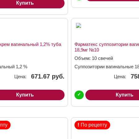
Купить
крем вагинальный 1,2% туба
Фарматекс суппозитории ваг
18,9мг №10
Объем: 10 свечей
альный 1,2 %
Суппозитории вагинальные 18
671.67 руб.
75
Цена:
Цена:
✓
Купить
Купить
пту
!
По рецепту