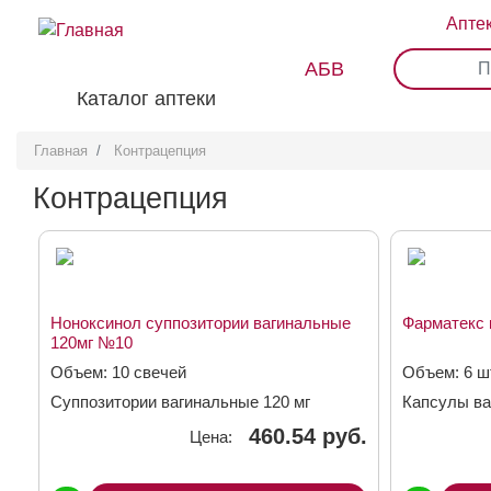
Перейти
Апте
к
основному
АБВ
0
1
2
3
содержанию
Каталог аптеки
Главная
Контрацепция
Контрацепция
Ноноксинол суппозитории вагинальные
Фарматекс 
120мг №10
Объем: 10 свечей
Объем: 6 ш
Суппозитории вагинальные 120 мг
Капсулы ва
460.54 руб.
Цена: