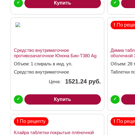
✓
✓
Купить
!
По реце
Средство внутриматочное
Димиа табл
противозачаточное Юнона Био-Т380 Ag
оболочкой 
Объем: 1 спираль в инд. уп.
Объем: 28 
Средство внутриматочное
Таблетки п
противозачаточное
3мг + 0,02м
1521.24 руб.
Цена:
✓
✓
Купить
!
По рецепту
!
По реце
Клайра таблетки покрытые плёночной