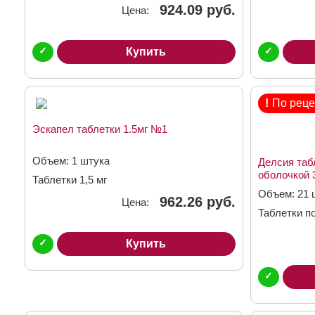
2мг + 0,03мг
3мг + 0,03м
924.09 руб.
Цена:
✓
✓
Купить
!
По реце
Эскапел таблетки 1.5мг №1
Объем: 1 штука
Делсия таб
оболочкой 
Таблетки 1,5 мг
Объем: 21 
962.26 руб.
Цена:
Таблетки п
3мг + 0,03м
✓
Купить
✓