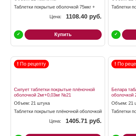
Таблетки покрытые оболочкой 75мкг +
Таблетки п
20мкг
20мкг
1108.40 руб.
Цена:
✓
✓
Купить
!
По рецепту
!
По реце
Силует таблетки покрытые плёночной
Белара таб
оболочкой 2мг+0,03мг №21
оболочкой 
Объем: 21 штука
Объем: 21 
Таблетки покрытые плёночной оболочкой
Таблетки п
2мг + 0,03мг
2мг + 0,03м
1405.71 руб.
Цена: