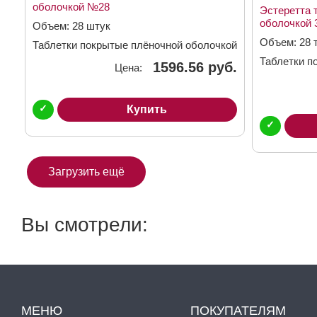
оболочкой №28
Эстеретта 
оболочкой 
Объем: 28 штук
Объем: 28 
Таблетки покрытые плёночной оболочкой
Таблетки п
1596.56 руб.
Цена:
3мг + 15мг
✓
Купить
✓
Загрузить ещё
Вы смотрели:
МЕНЮ
ПОКУПАТЕЛЯМ