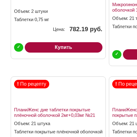
Микрогинон
оболочкой 
Объем: 2 штуки
Объем: 21 
Таблетки 0,75 мг
Таблетки п
782.19 руб.
Цена:
150мкг + 30
✓
Купить
✓
!
По рецепту
!
По реце
ПланиЖенс дие таблетки покрытые
ПланиЖенс 
плёночной оболочкой 2мг+0,03мг №21
покрытые п
3мг+0,03мг
Объем: 21 штука
Объем: 21 
Таблетки покрытые плёночной оболочкой
Таблетки п