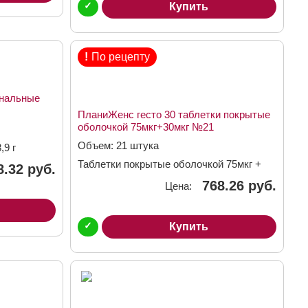
✓
Купить
!
По рецепту
инальные
ПланиЖенс гесто 30 таблетки покрытые
оболочкой 75мкг+30мкг №21
Объем: 21 штука
,9 г
Таблетки покрытые оболочкой 75мкг +
8.32 руб.
30мкг
768.26 руб.
Цена:
✓
Купить