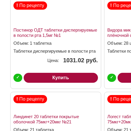
!
По рецепту
!
По реце
Постинор ОДТ таблетки диспергируемые
Видора мик
в полости рта 1,5мг №1
плёночной 
№24+4
Объем: 1 таблетка
Объем: 28 
Таблетки диспергируемые в полости рта
Таблетки п
1,5 мг
3,0мг + 0,0
1031.02 руб.
Цена:
✓
✓
Купить
!
По рецепту
!
По реце
Линдинет 20 таблетки покрытые
Логест таб
оболочкой 75мкг+20мкг №21
75мкг+20мк
Объем: 21 таблетка
Объем: 21 