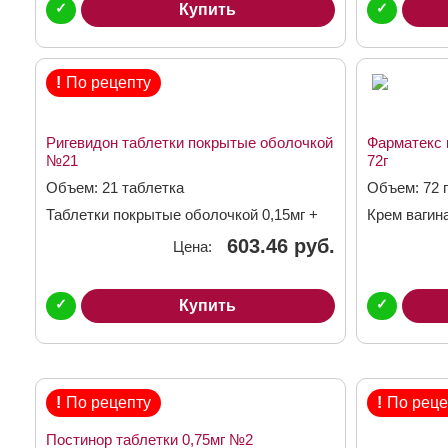
✓
✓
Купить
!
По рецепту
Ригевидон таблетки покрытые оболочкой
Фарматекс 
№21
72г
Объем: 21 таблетка
Объем: 72 г
Таблетки покрытые оболочкой 0,15мг +
Крем вагин
0,03мг
603.46 руб.
Цена:
✓
✓
Купить
!
По рецепту
!
По реце
Постинор таблетки 0,75мг №2