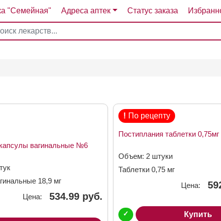
ка "Семейная"
Адреса аптек
Статус заказа
Избранн
4
5
6
7
!
По рецепту
Постиплания таблетки 0,75м
капсулы вагинальные №6
Объем: 2 штуки
тук
Таблетки 0,75 мг
гинальные 18,9 мг
59
Цена:
534.99 руб.
Цена:
✓
Купить