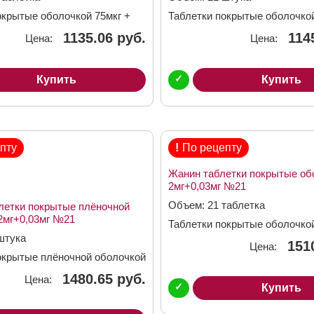
окрытые оболочкой 75мкг +
Таблетки покрытые оболочкой
30мкг
1135.06 руб.
114
Цена:
Цена:
✓
Купить
Купить
пту
!
По рецепту
Жанин таблетки покрытые об
2мг+0,03мг №21
Объем: 21 таблетка
летки покрытые плёночной
2мг+0,03мг №21
Таблетки покрытые оболочкой
штука
0,03мг
151
Цена:
окрытые плёночной оболочкой
г
1480.65 руб.
Цена:
✓
Купить