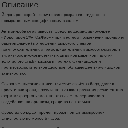
очищенную.
Описание
Йодопирон спрей - коричневая прозрачная жидкость с
невыраженным специфическим запахом.
Антимикробная активность: Средство дезинфицирующее
«Йодопирон 1%- ЮжФарм» при местном применении проявляет
бактерицидное (в отношении широкого спектра
грамположительных и грамотрицательных микроорганизмов, в
т.ч. антибиотико-резистентных штаммов кишечной палочки,
золотистого стафилококка и протея), фунгицидное и
противовоспалительное действие, обладающее вирулицидной
активностью.
Сохраняет высокие антисептические свойства йода, даже в
присутствии крови, плазмы, не вызывает развития резистентных
форм микроорганизмов, не оказывает аллергического
воздействия на организм, средство не токсично.
Средство обладает пролонгированной антимикробной
активностью не менее 5 часов.