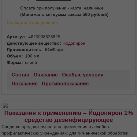
Доставим Йодопирон 1% средство дезинфицирующее в
одну из
79 аптек г. Омска
Оплата при получении - карта, наличные
(Минимальная сумма заказа 500 рублей)
Сообщить о поступлении
Артикул
4620008623825
Действующее вещество
йодопирон
Производитель
ЮжФарм
Объем
100 мл
Форма
спрей
Состав
Описание
Особые условия
Показания
Противопоказания
Показания к применению – Йодопирон 1%
средство дезинфицирующее
Средство предназначено для применения в лечебно-