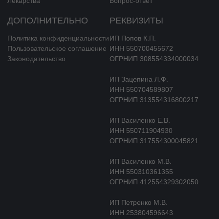
Адреса аптек
Оплата и доставка
Лекарства
Вопрос-ответ
ДОПОЛНИТЕЛЬНО
РЕКВИЗИТЫ
Политика конфиденциальности
ИП Попов К.П.
Пользовательское соглашение
ИНН 550700455672
Законодательство
ОГРНИП 308554334000034
ИП Зацепина Л.Ф.
ИНН 550704589807
ОГРНИП 313554316800217
ИП Василенко Е.В.
ИНН 550711904930
ОГРНИП 317554300045821
ИП Василенко М.В.
ИНН 550310361355
ОГРНИП 412554329302050
ИП Петренко М.В.