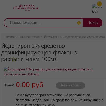
0
1
2
3
4
5
6
7
8
9
Перейти
0
10
к
основному
содержанию
Главная
От боли в горле
Йодопирон 1% Средство Дезинфицирующее Флако
100мл
Йодопирон 1% средство
дезинфицирующее флакон с
распылителем 100мл
Внешний вид товара может отличаться от изображенного на
фотографии.
0.00 руб
Цена
Нет в наличии
Заказ будет собран в течение 1-2 рабочих дней.