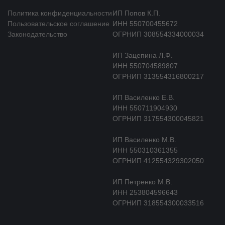
Политика конфиденциальности
ИП Попов К.П.
Пользовательское соглашение
ИНН 550700455672
Законодательство
ОГРНИП 308554334000034
ИП Зацепина Л.Ф.
ИНН 550704589807
ОГРНИП 313554316800217
ИП Василенко Е.В.
ИНН 550711904930
ОГРНИП 317554300045821
ИП Василенко М.В.
ИНН 550310361355
ОГРНИП 412554329302050
ИП Петренко М.В.
ИНН 253804596643
ОГРНИП 318554300033516