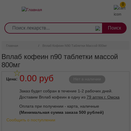
0
1
2
3
4
5
6
7
8
9
Перейти
0
10
к
основному
содержанию
Главная
Вплаб Кофеин N90 Таблетки Массой 800мг
Вплаб кофеин n90 таблетки массой
800мг
0.00 руб
Цена
Нет в наличии
Заказ будет собран в течение 1-2 рабочих дней.
Доставим Вплаб кофеин в одну из
79 аптек г. Омска
Оплата при получении - карта, наличные
(Минимальная сумма заказа 500 рублей)
Сообщить о поступлении