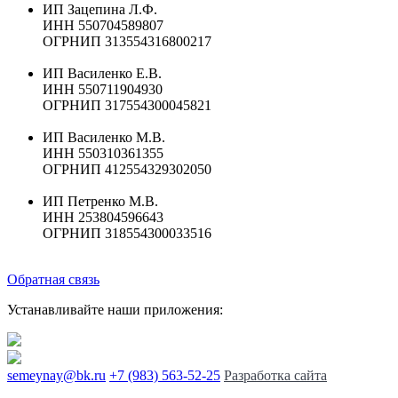
ИП Зацепина Л.Ф.
ИНН 550704589807
ОГРНИП 313554316800217
ИП Василенко Е.В.
ИНН 550711904930
ОГРНИП 317554300045821
ИП Василенко М.В.
ИНН 550310361355
ОГРНИП 412554329302050
ИП Петренко М.В.
ИНН 253804596643
ОГРНИП 318554300033516
Обратная связь
Устанавливайте наши приложения:
semeynay@bk.ru
+7 (983) 563-52-25
Разработка сайта