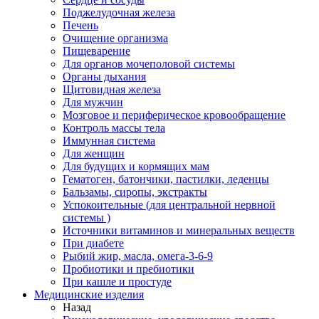
Поджелудочная железа
Печень
Очищение организма
Пищеварение
Для органов мочеполовой системы
Органы дыхания
Щитовидная железа
Для мужчин
Мозговое и периферическое кровообращение
Контроль массы тела
Иммунная система
Для женщин
Для будущих и кормящих мам
Гематоген, батончики, пастилки, леденцы
Бальзамы, сиропы, экстракты
Успокоительные (для центральной нервной
системы )
Источники витаминов и минеральных веществ
При диабете
Рыбий жир, масла, омега-3-6-9
Пробиотики и пребиотики
При кашле и простуде
Медицинские изделия
Назад