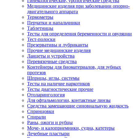
Гинекологические, урологические средства
Медицинские изделия при заболевании опорно-
двигательного аппарата
Термометры
Перчатки и напальчники
Таблетницы
Тесты для определения беременности и овуляции
Тест-полоски
Презервативы и лубриканты
Прочие медицинские изделия
Ланцеты и устройства
Перевязочные средства
Контейнеры для биоматериалов, для зубных
протезов
Шприцы, иглы, системы
Тесты на наличие наркотиков
Тесты диагностические прочие
Отоларингология
Для офтальмологии, контактные линзы
Средства замещающие синовиальную жидкость
Спринцовки
Спирали
Раны, ожоги и рубцы
Моче- и калоприемники, судна, катетеры
Лечебные пластыри