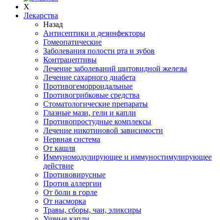
X
Лекарства
Назад
Антисептики и дезинфекторы
Гомеопатические
Заболевания полости рта и зубов
Контрацептивы
Лечение заболеваний щитовидной железы
Лечение сахарного диабета
Противогеморроидальные
Противогрибковые средства
Стоматологические препараты
Глазные мази, гели и капли
Противопростудные комплексы
Лечение никотиновой зависимости
Нервная система
От кашля
Иммуномодулирующее и иммуностимулирующее
действие
Противовирусные
Против аллергии
От боли в горле
От насморка
Травы, сборы, чаи, эликсиры
Ушные капли