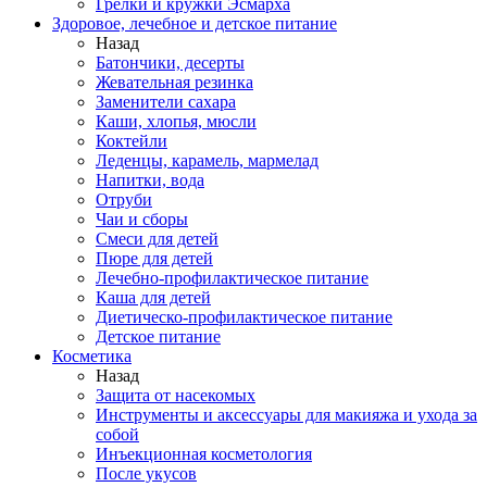
Грелки и кружки Эсмарха
Здоровое, лечебное и детское питание
Назад
Батончики, десерты
Жевательная резинка
Заменители сахара
Каши, хлопья, мюсли
Коктейли
Леденцы, карамель, мармелад
Напитки, вода
Отруби
Чаи и сборы
Смеси для детей
Пюре для детей
Лечебно-профилактическое питание
Каша для детей
Диетическо-профилактическое питание
Детское питание
Косметика
Назад
Защита от насекомых
Инструменты и аксессуары для макияжа и ухода за
собой
Инъекционная косметология
После укусов