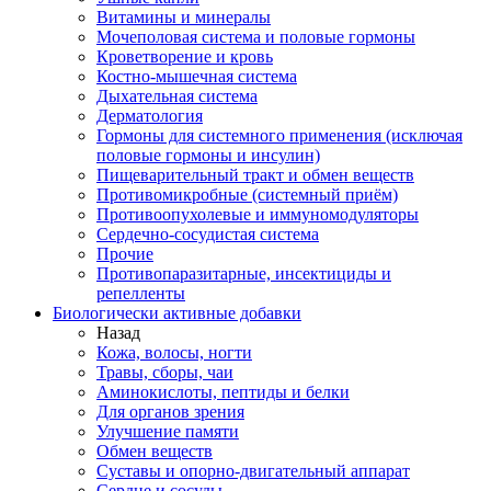
Витамины и минералы
Мочеполовая система и половые гормоны
Кроветворение и кровь
Костно-мышечная система
Дыхательная система
Дерматология
Гормоны для системного применения (исключая
половые гормоны и инсулин)
Пищеварительный тракт и обмен веществ
Противомикробные (системный приём)
Противоопухолевые и иммуномодуляторы
Сердечно-сосудистая система
Прочие
Противопаразитарные, инсектициды и
репелленты
Биологически активные добавки
Назад
Кожа, волосы, ногти
Травы, сборы, чаи
Аминокислоты, пептиды и белки
Для органов зрения
Улучшение памяти
Обмен веществ
Суставы и опорно-двигательный аппарат
Сердце и сосуды