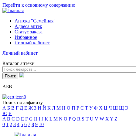
Перейти к основному содержанию
Аптека "Семейная"
Адреса аптек
Статус заказа
Избранное
Личный кабинет
Личный кабинет
Каталог аптеки
АБВ
0
Поиск по алфавиту
А
Б
В
Г
Д
Е
Ж
З
И
Й
К
Л
М
Н
О
П
Р
С
Т
У
Ф
Х
Ц
Ч
Ш
Щ
Э
Ю
Я
A
B
C
D
E
F
G
H
I
J
K
L
M
N
O
P
Q
R
S
T
U
V
W
X
Y
Z
0
1
2
3
4
5
6
7
8
9
10