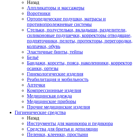
Назад
Аппликаторы и массажеры
Воротники
Ортопедические подушки, матрасы и
противопролежневые системы
Стельки, полустельки, вкладыши, разделители,
силиконовые подушечки, корректоры отводящие,
подпяточники, пелоты, протекторы, перегородки,
колпачки, обувь
Эластичные бинты, тейпы
Бельё
Бандажи, корсеты, пояса, наколенники, корректор
осанки, ортезы
Гинекологические изделия
Реабилитация и мобильность
Аптечки
Компрессионные изделия
Медицинская одежда
Медицинские приборы
Прочие медицинские изделия
Гигиенические средства
Назад
Инструменты для маникюра и педикюра
Средства для бритья и депиляции
Пеленки, клеенки, простыни