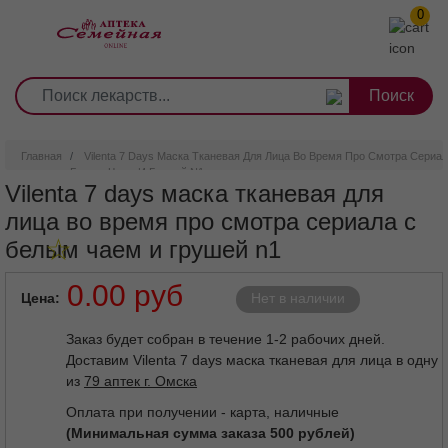
0
1
2
3
4
5
6
7
8
9
Перейти
0
10
к
основному
содержанию
Главная
Vilenta 7 Days Маска Тканевая Для Лица Во Время Про Смотра Сериа
Белым Чаем И Грушей N1
Vilenta 7 days маска тканевая для
лица во время про смотра сериала с
белым чаем и грушей n1
0.00 руб
Цена
Нет в наличии
Заказ будет собран в течение 1-2 рабочих дней.
Доставим Vilenta 7 days маска тканевая для лица в одну
из
79 аптек г. Омска
Оплата при получении - карта, наличные
(Минимальная сумма заказа 500 рублей)