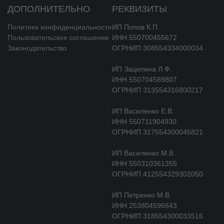
ДОПОЛНИТЕЛЬНО
РЕКВИЗИТЫ
Политика конфиденциальности
ИП Попов К.П.
Пользовательское соглашение
ИНН 550700455672
Законодательство
ОГРНИП 308554334000034
ИП Зацепина Л.Ф.
ИНН 550704589807
ОГРНИП 313554316800217
ИП Василенко Е.В.
ИНН 550711904930
ОГРНИП 317554300045821
ИП Василенко М.В.
ИНН 550310361355
ОГРНИП 412554329302050
ИП Петренко М.В.
ИНН 253804596643
ОГРНИП 318554300033516