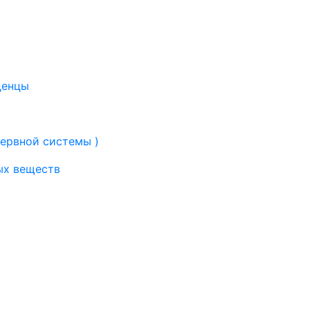
денцы
нервной системы )
ых веществ