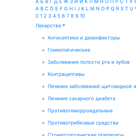
А
Б
В
Г
Д
Е
Ж
З
И
Й
К
Л
М
Н
О
П
Р
С
Т
У
A
B
C
D
E
F
G
H
I
J
K
L
M
N
O
P
Q
R
S
T
U
0
1
2
3
4
5
6
7
8
9
10
Лекарства
Антисептики и дезинфекторы
Гомеопатические
Заболевания полости рта и зубов
Контрацептивы
Лечение заболеваний щитовидной 
Лечение сахарного диабета
Противогеморроидальные
Противогрибковые средства
Стоматологические препараты