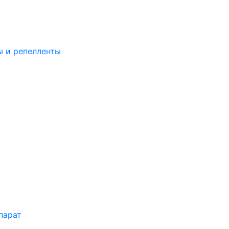
ы и репелленты
парат