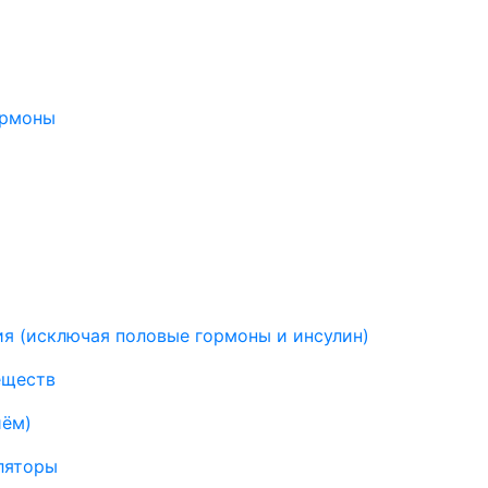
ормоны
я (исключая половые гормоны и инсулин)
еществ
иём)
ляторы