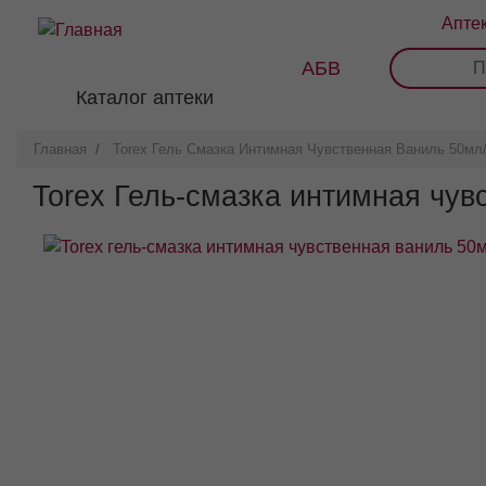
Перейти
Апте
к
основному
АБВ
0
1
2
3
содержанию
Каталог аптеки
Главная
Torex Гель Смазка Интимная Чувственная Ваниль 50мл
Torex Гель-смазка интимная чув