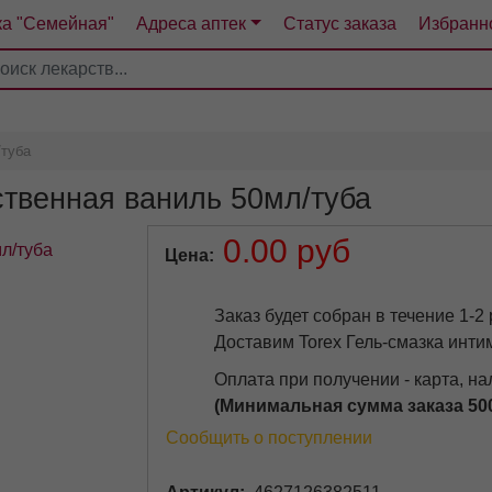
ка "Семейная"
Адреса аптек
Статус заказа
Избранн
4
5
6
7
/туба
ственная ваниль 50мл/туба
0.00 руб
Цена
Заказ будет собран в течение 1-2
Доставим Torex Гель-смазка инти
Оплата при получении - карта, н
(Минимальная сумма заказа 50
Сообщить о поступлении