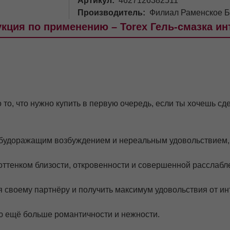
Артикул
4627126382511
Производитель
Филиал Раменское
кция по применению – Torex Гель-смазка и
то, что нужно купить в первую очередь, если ты хочешь сд
с будоражащим возбуждением и нереальным удовольствием, 
ттенком близости, откровенности и совершенной расслабл
 своему партнёру и получить максимум удовольствия от ин
ю ещё больше романтичности и нежности.