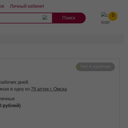
ое
Личный кабинет
0
8
9
10
Нет в наличии
 рабочих дней.
мная в одну из
79 аптек г. Омска
аличные
0 рублей)