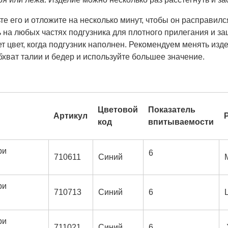
те его и отложите на несколько минут, чтобы он расправилс
на любых частях подгузника для плотного прилегания и за
цвет, когда подгузник наполнен. Рекомендуем менять издел
хват талии и бедер и используйте большее значение.
Цветовой
Показатель
Артикул
код
впитываемости
ри
6
710611
Синий
ри
710713
Синий
6
ри
711021
Синий
6