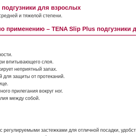
s подгузники для взрослых
редней и тяжелой степени.
по применению – TENA Slip Plus подгузники 
ности.
три впитывающего слоя.
кирует неприятный запах.
 для защиты от протеканий.
ице.
ого прилегания вокруг ног.
елия между собой.
с регулируемыми застежками для отличной посадки, удобст