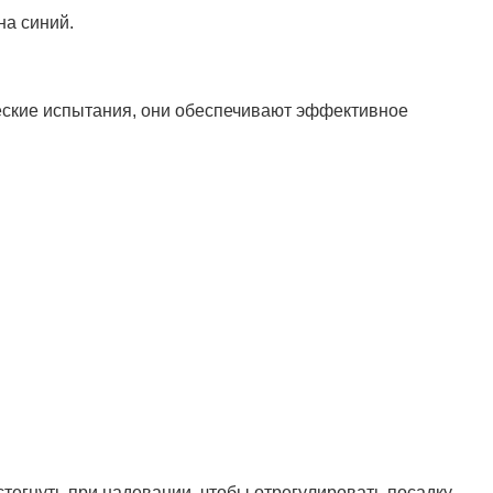
на синий.
еские испытания, они обеспечивают эффективное
стегнуть при надевании, чтобы отрегулировать посадку.