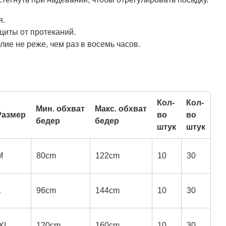
я.
щиты от протеканий.
ие не реже, чем раз в восемь часов.
Кол-
Кол-
Мин. обхват
Макс. обхват
Размер
во
во
бедер
бедер
штук
штук
M
80cm
122cm
10
30
L
96cm
144cm
10
30
XL
120cm
160cm
10
30