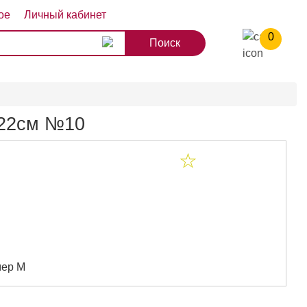
ое
Личный кабинет
0
8
9
10
 122см №10
мер М