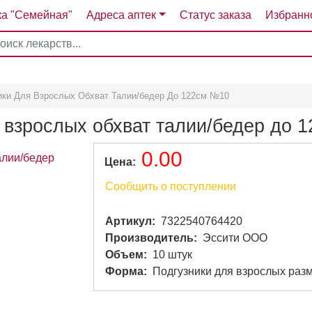
ка "Семейная"
Адреса аптек
Статус заказа
Избранн
4
5
6
7
ники Для Взрослых Обхват Талии/бедер До 122см №10
я взрослых обхват талии/бедер до
0.00
Цена
Сообщить о поступлении
Артикул
7322540764420
Производитель
Эссити ООО
Объем
10 штук
Форма
Подгузники для взрослых раз