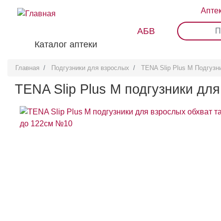
Перейти
Апте
к
основному
АБВ
0
1
2
3
содержанию
Каталог аптеки
Главная
Подгузники для взрослых
TENA Slip Plus M Подгуз
TENA Slip Plus M подгузники дл