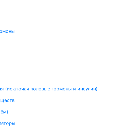
ормоны
я (исключая половые гормоны и инсулин)
еществ
иём)
ляторы