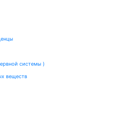
денцы
нервной системы )
ых веществ