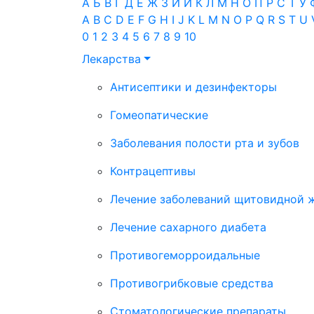
А
Б
В
Г
Д
Е
Ж
З
И
Й
К
Л
М
Н
О
П
Р
С
Т
У
A
B
C
D
E
F
G
H
I
J
K
L
M
N
O
P
Q
R
S
T
U
0
1
2
3
4
5
6
7
8
9
10
Лекарства
Антисептики и дезинфекторы
Гомеопатические
Заболевания полости рта и зубов
Контрацептивы
Лечение заболеваний щитовидной 
Лечение сахарного диабета
Противогеморроидальные
Противогрибковые средства
Стоматологические препараты