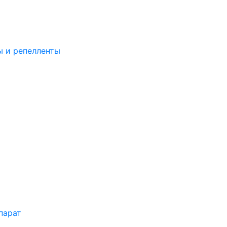
ы и репелленты
парат