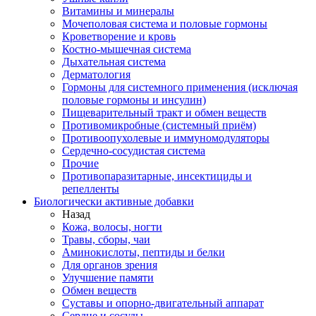
Витамины и минералы
Мочеполовая система и половые гормоны
Кроветворение и кровь
Костно-мышечная система
Дыхательная система
Дерматология
Гормоны для системного применения (исключая
половые гормоны и инсулин)
Пищеварительный тракт и обмен веществ
Противомикробные (системный приём)
Противоопухолевые и иммуномодуляторы
Сердечно-сосудистая система
Прочие
Противопаразитарные, инсектициды и
репелленты
Биологически активные добавки
Назад
Кожа, волосы, ногти
Травы, сборы, чаи
Аминокислоты, пептиды и белки
Для органов зрения
Улучшение памяти
Обмен веществ
Суставы и опорно-двигательный аппарат
Сердце и сосуды