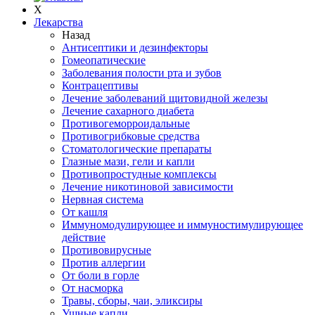
X
Лекарства
Назад
Антисептики и дезинфекторы
Гомеопатические
Заболевания полости рта и зубов
Контрацептивы
Лечение заболеваний щитовидной железы
Лечение сахарного диабета
Противогеморроидальные
Противогрибковые средства
Стоматологические препараты
Глазные мази, гели и капли
Противопростудные комплексы
Лечение никотиновой зависимости
Нервная система
От кашля
Иммуномодулирующее и иммуностимулирующее
действие
Противовирусные
Против аллергии
От боли в горле
От насморка
Травы, сборы, чаи, эликсиры
Ушные капли