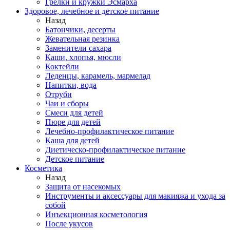
Грелки и кружки Эсмарха
Здоровое, лечебное и детское питание
Назад
Батончики, десерты
Жевательная резинка
Заменители сахара
Каши, хлопья, мюсли
Коктейли
Леденцы, карамель, мармелад
Напитки, вода
Отруби
Чаи и сборы
Смеси для детей
Пюре для детей
Лечебно-профилактическое питание
Каша для детей
Диетическо-профилактическое питание
Детское питание
Косметика
Назад
Защита от насекомых
Инструменты и аксессуары для макияжа и ухода за
собой
Инъекционная косметология
После укусов