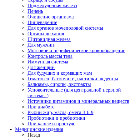
Поджелудочная железа
Печень
Очищение организма
Пищеварение
Для органов мочеполовой системы
Органы дыхания
Щитовидная железа
Для мужчин
Мозговое и периферическое кровообращение
Контроль массы тела
Иммунная система
Для женщин
Для будущих и кормящих мам
Гематоген, батончики, пастилки, леденцы
Бальзамы, сиропы, экстракты
Успокоительные (для центральной нервной
системы )
Источники витаминов и минеральных веществ
При диабете
Рыбий жир, масла, омега-3-6-9
Пробиотики и пребиотики
При кашле и простуде
Медицинские изделия
Назад