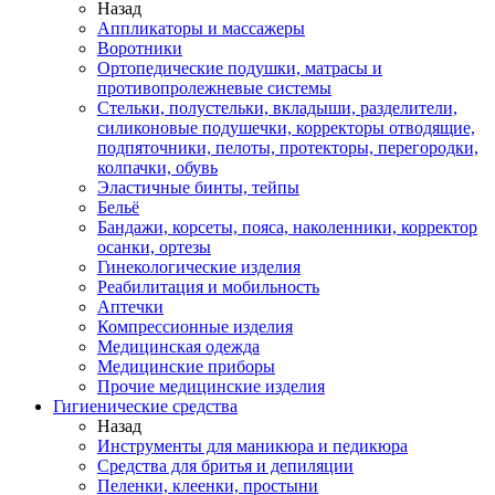
Назад
Аппликаторы и массажеры
Воротники
Ортопедические подушки, матрасы и
противопролежневые системы
Стельки, полустельки, вкладыши, разделители,
силиконовые подушечки, корректоры отводящие,
подпяточники, пелоты, протекторы, перегородки,
колпачки, обувь
Эластичные бинты, тейпы
Бельё
Бандажи, корсеты, пояса, наколенники, корректор
осанки, ортезы
Гинекологические изделия
Реабилитация и мобильность
Аптечки
Компрессионные изделия
Медицинская одежда
Медицинские приборы
Прочие медицинские изделия
Гигиенические средства
Назад
Инструменты для маникюра и педикюра
Средства для бритья и депиляции
Пеленки, клеенки, простыни