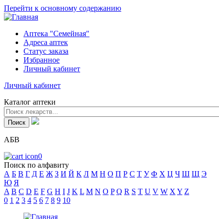
Перейти к основному содержанию
Аптека "Семейная"
Адреса аптек
Статус заказа
Избранное
Личный кабинет
Личный кабинет
Каталог аптеки
АБВ
0
Поиск по алфавиту
А
Б
В
Г
Д
Е
Ж
З
И
Й
К
Л
М
Н
О
П
Р
С
Т
У
Ф
Х
Ц
Ч
Ш
Щ
Э
Ю
Я
A
B
C
D
E
F
G
H
I
J
K
L
M
N
O
P
Q
R
S
T
U
V
W
X
Y
Z
0
1
2
3
4
5
6
7
8
9
10