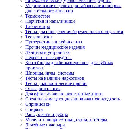
Гинекологические, урологические средства
Медицинские изделия при заболевании опорно-
двигательного аппарата
Термометры
Перчатки и напальчники
Таблетницы
Тесты для определения беременности и овуляции
Тест-полоски
Презервативы и лубриканты
Прочие медицинские изделия
Ланцеты и устройства
Перевязочные средства
Контейнеры для биоматериалов, для зубных
протезов
Шприцы, иглы, системы
Тесты на наличие наркотиков
Тесты диагностические прочие
Отоларингология
Для офтальмологии, контактные линзы
Средства замещающие синовиальную жидкость
Спринцовки
Спирали
Раны, ожоги и рубцы
Моче- и калоприемники, судна, катетеры
Лечебные пластыри