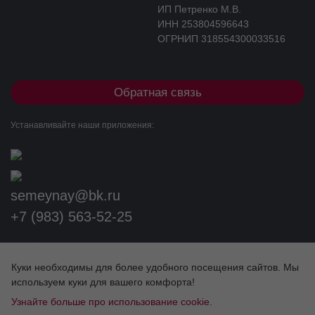
ОГРНИП 412554329302050
гриппа А и 2,6 нМ для вируса гриппа В. Согласно данным
опубликованных исследований медиана значение IC
для
50
ИП Петренко М.В.
вируса гриппа В несколько выше и составляет 8,5 нМ.
ИНН 253804596643
ОГРНИП 318554300033516
Резистентность
Клинические исследования
Обратная связь
Риск появления вирусов гриппа со сниженной чувствительностью
или резистентностью к препарату изучался в клинических
исследованиях. У всех пациентов-носителей ОК-резистентного
Устанавливайте наши приложения:
вируса носительство имело временный характер, не влияло на
элиминацию вируса и не вызывало ухудшения клинического
состояния.
semeynay@bk.ru
Пациенты с мутациями, приводящими к
+7 (983) 563-52-25
резистентности
Популяция
Разработка сайта
пациентов
Гено-и
Куки необходимы для более удобного посещения сайтов. Мы
Фенотипирование*
фенотипирование*
используем куки для вашего комфорта!
Узнайте больше про использование cookie.
ЛИЦЕНЗИИ
Взрослые и