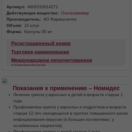
Сообщить о поступлении
Артикул
4605310014271
Действующее вещество
Осельтамивир
Производитель
АО Фармасинтез
Объем
10 штук
Форма
Капсулы 30 мг
Регистрационный номер
Торговое наименование
Международное непатентованное
наименование
Лекарственная форма
Состав
Описание
Фармакотерапевтическая группа
Код АТХ
Показания к применению – Номидес
Фармакологические свойства
Лечение гриппа у взрослых и детей в возрасте старше 1
Фармакодинамика
Резистентность
года.
Профилактика гриппа у взрослых и подростков в возрасте
Фармакокинетика
Абсорбция
старше 12 лет, находящихся в группах повышенного риска
Распределение
Метаболизм
Выведение
инфицирования вирусом (в больших коллективах, у