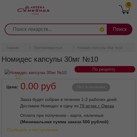
0
1
2
3
4
5
6
7
8
9
Перейти
0
10
к
основному
содержанию
Главная
Противовирусные
Номидес Капсулы 30мг №10
Номидес капсулы 30мг №10
По рецепту
Внешний вид товара может отличаться от изображенного на
фотографии.
0.00 руб
Цена
Нет в наличии
Заказ будет собран в течение 1-2 рабочих дней.
Доставим Номидес в одну из
79 аптек г. Омска
Оплата при получении - карта, наличные
(Минимальная сумма заказа 500 рублей)