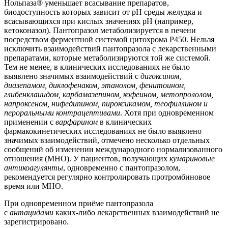
Нольпаза® уменьшает всасывание препаратов,
биодоступность которых зависит от pH среды желудка и
всасывающихся при кислых значениях pH (например,
кетоконазол). Пантопразол метаболизируется в печени
посредством ферментной системой цитохрома P450. Нельзя
исключить взаимодействий пантопразола с лекарственными
препаратами, которые метаболизируются той же системой.
Тем не менее, в клинических исследованиях не было
выявлено значимых взаимодействий с
дигоксином,
диазепамом, диклофенаком, этанолом, фенитоином,
глибенклаиидом, карбамазепином, кофеином, метопрололом,
напроксеном, нифедипином, пироксикамом, теофиллином и
пероральными контрацептивами
. Хотя при одновременном
применении с
варфарином
в клинических
фармакокинетических исследованиях не было выявлено
значимых взаимодействий, отмечено несколько отдельных
сообщений об изменении международного нормализованного
отношения (МНО). У пациентов, получающих
кумариновые
антикоагулянты
, одновременно с пантопразолом,
рекомендуется регулярно контролировать протромбиновое
время или МНО.
При одновременном приёме пантопразола
с
антацидами
каких-либо лекарственных взаимодействий не
зарегистрировано.