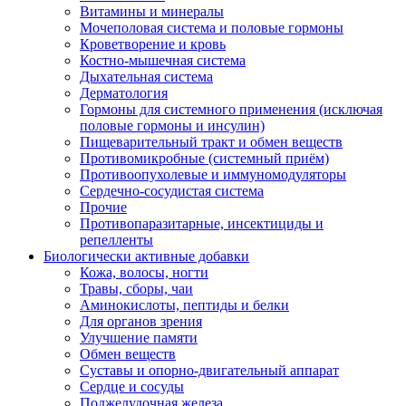
Витамины и минералы
Мочеполовая система и половые гормоны
Кроветворение и кровь
Костно-мышечная система
Дыхательная система
Дерматология
Гормоны для системного применения (исключая
половые гормоны и инсулин)
Пищеварительный тракт и обмен веществ
Противомикробные (системный приём)
Противоопухолевые и иммуномодуляторы
Сердечно-сосудистая система
Прочие
Противопаразитарные, инсектициды и
репелленты
Биологически активные добавки
Кожа, волосы, ногти
Травы, сборы, чаи
Аминокислоты, пептиды и белки
Для органов зрения
Улучшение памяти
Обмен веществ
Суставы и опорно-двигательный аппарат
Сердце и сосуды
Поджелудочная железа