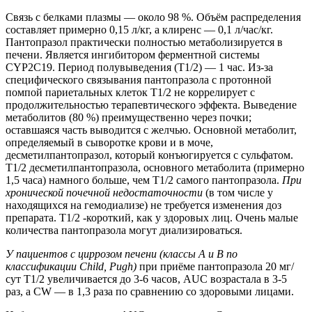
Связь с белками плазмы — около 98 %. Объём распределения
составляет примерно 0,15 л/кг, а клиренс — 0,1 л/час/кг.
Пантопразол практически полностью метаболизируется в
печени. Является ингибитором ферментной системы
CYP2C19. Период полувыведения (Т1/2) — 1 час. Из-за
специфического связывания пантопразола с протонной
помпой париетальных клеток T1/2 не коррелирует с
продолжительностью терапевтического эффекта. Выведение
метаболитов (80 %) преимущественно через почки;
оставшаяся часть выводится с желчью. Основной метаболит,
определяемый в сыворотке крови и в моче,
десметилпантопразол, который конъюгируется с сульфатом.
Т1/2 десметилпантопразола, основного метаболита (примерно
1,5 часа) намного больше, чем T1/2 самого пантопразола.
При
хронической почечной недостаточности
(в том числе у
находящихся на гемодиализе) не требуется изменения доз
препарата. T1/2 -короткий, как у здоровых лиц. Очень малые
количества пантопразола могут диализироваться.
У пациентов с циррозом печени (классы А и В по
классификации Child, Pugh)
при приёме пантопразола 20 мг/
сут T1/2 увеличивается до 3-6 часов, AUC возрастала в 3-5
раз, a CW — в 1,3 раза по сравнению со здоровыми лицами.