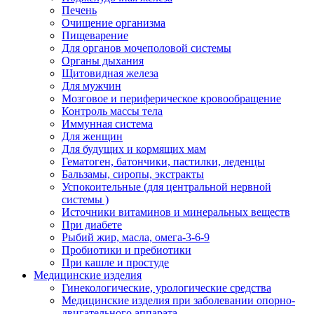
Печень
Очищение организма
Пищеварение
Для органов мочеполовой системы
Органы дыхания
Щитовидная железа
Для мужчин
Мозговое и периферическое кровообращение
Контроль массы тела
Иммунная система
Для женщин
Для будущих и кормящих мам
Гематоген, батончики, пастилки, леденцы
Бальзамы, сиропы, экстракты
Успокоительные (для центральной нервной
системы )
Источники витаминов и минеральных веществ
При диабете
Рыбий жир, масла, омега-3-6-9
Пробиотики и пребиотики
При кашле и простуде
Медицинские изделия
Гинекологические, урологические средства
Медицинские изделия при заболевании опорно-
двигательного аппарата