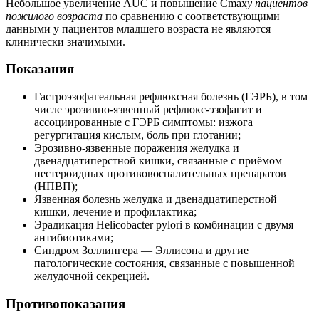
Небольшое увеличение AUC и повышение Cmax
у пациентов
пожилого возраста
по сравнению с соответствующими
данными у пациентов младшего возраста не являются
клинически значимыми.
Показания
Гастроэзофагеальная рефлюксная болезнь (ГЭРБ), в том
числе эрозивно-язвенный рефлюкс-эзофагит и
ассоциированные с ГЭРБ симптомы: изжога
регургитация кислым, боль при глотании;
Эрозивно-язвенные поражения желудка и
двенадцатиперстной кишки, связанные с приёмом
нестероидных противовоспалительных препаратов
(НПВП);
Язвенная болезнь желудка и двенадцатиперстной
кишки, лечение и профилактика;
Эрадикация Helicobacter pylori в комбинации с двумя
антибиотиками;
Синдром Золлингера — Эллисона и другие
патологические состояния, связанные с повышенной
желудочной секрецией.
Противопоказания