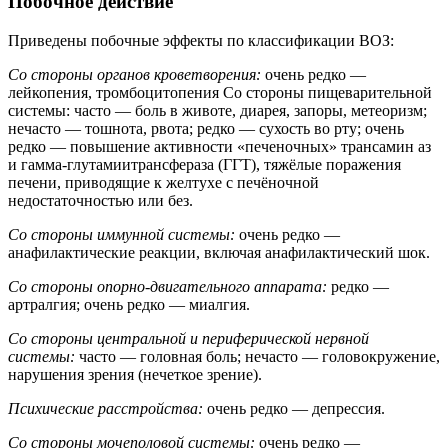
Побочное действие
Приведены побочные эффекты по классификации ВОЗ:
Со стороны органов кроветворения:
очень редко —
лейкопения, тромбоцитопения Со стороны пищеварительной
системы: часто — боль в животе, диарея, запоры, метеоризм;
нечасто — тошнота, рвота; редко — сухость во рту; очень
редко — повышение активности «печеночных» трансамин аз
и гамма-глутамиитрансфераза (ГГТ), тяжёлые поражения
печени, приводящие к желтухе с печёночной
недостаточностью или без.
Со стороны иммунной системы:
очень редко —
анафилактические реакции, включая анафилактический шок.
Со стороны опорно-двигательного аппарата:
редко —
артралгия; очень редко — миалгия.
Со стороны центральной и периферической нервной
системы:
часто — головная боль; нечасто — головокружение,
нарушения зрения (нечеткое зрение).
Психические расстройства:
очень редко — депрессия.
Со стороны мочеполовой системы:
очень редко —