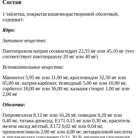
Состав
1 таблетка, покрытая кишечнорастворимой оболочкой,
содержит:
Ядро
:
Активное вещество:
Пантопразола натрия сесквигидрат 22,55 мг или 45,10 мг (что
соответствует пантопразолу 20 мг или 40 мг)
Вспомогательные вещества:
Маннитол 5,95 мг или 11,90 мг, кросповидон 32,50 мг или
65,00 мг, натрия карбонат, безводный 5,00 мг или 10,00 мг,
сорбитол 18,00 мг или 36,00 мг, кальция стеарат 1,00 мг или
2,00 мг
Оболочка
:
Гипромеллоза 8,13 мг или 16,26 мг, повидон 0,20 мг или
0,40 мг, титана диоксид, Е171 0,15 мг или 0,30 мг, краситель
железа оксид жёлтый, Е172 0,02 мг или 0,04 мг,
пропиленгликоль 2,00 мг или 4,00 мг, метакриловой кислоты
и этилакрилата сополимер (1:1), 30 % дисперсия (дисперсия