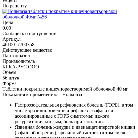
Рецепт
По рецепту
Цена
0.00
Сообщить о поступлении
Артикул
4610017700358
Действующее вещество
Пантопразол
Производитель
КРКА-РУС ООО
Объем
56 штук
Форма
Таблетки покрытые кишечнорастворимой оболочкой 40 мг
Показания к применению – Нольпаза
Гастроэзофагеальная рефлюксная болезнь (ГЭРБ), в том
числе эрозивно-язвенный рефлюкс-эзофагит и
ассоциированные с ГЭРБ симптомы: изжога,
регургитация кислым, боль при глотании.
Язвенная болезнь желудка и двенадцатиперстной кишки
(в фазе обострения), эрозивный гастрит (в том числе,