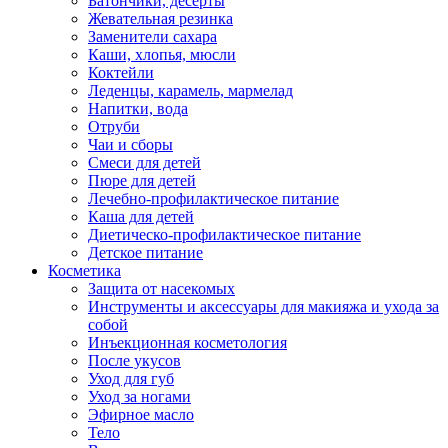
Батончики, десерты
Жевательная резинка
Заменители сахара
Каши, хлопья, мюсли
Коктейли
Леденцы, карамель, мармелад
Напитки, вода
Отруби
Чаи и сборы
Смеси для детей
Пюре для детей
Лечебно-профилактическое питание
Каша для детей
Диетическо-профилактическое питание
Детское питание
Косметика
Защита от насекомых
Инструменты и аксессуары для макияжа и ухода за
собой
Инъекционная косметология
После укусов
Уход для губ
Уход за ногами
Эфирное масло
Тело