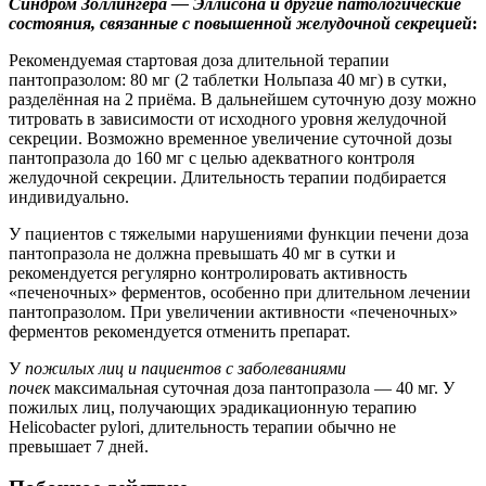
Синдром Золлингера — Эллисона и другие патологические
состояния, связанные с повышенной желудочной секрецией
:
Рекомендуемая стартовая доза длительной терапии
пантопразолом: 80 мг (2 таблетки Нольпаза 40 мг) в сутки,
разделённая на 2 приёма. В дальнейшем суточную дозу можно
титровать в зависимости от исходного уровня желудочной
секреции. Возможно временное увеличение суточной дозы
пантопразола до 160 мг с целью адекватного контроля
желудочной секреции. Длительность терапии подбирается
индивидуально.
У пациентов с тяжелыми нарушениями функции печени доза
пантопразола не должна превышать 40 мг в сутки и
рекомендуется регулярно контролировать активность
«печеночных» ферментов, особенно при длительном лечении
пантопразолом. При увеличении активности «печеночных»
ферментов рекомендуется отменить препарат.
У
пожилых лиц и пациентов с заболеваниями
почек
максимальная суточная доза пантопразола — 40 мг. У
пожилых лиц, получающих эрадикационную терапию
Helicobacter pylori, длительность терапии обычно не
превышает 7 дней.