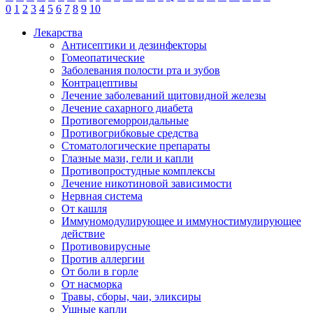
0
1
2
3
4
5
6
7
8
9
10
Лекарства
Антисептики и дезинфекторы
Гомеопатические
Заболевания полости рта и зубов
Контрацептивы
Лечение заболеваний щитовидной железы
Лечение сахарного диабета
Противогеморроидальные
Противогрибковые средства
Стоматологические препараты
Глазные мази, гели и капли
Противопростудные комплексы
Лечение никотиновой зависимости
Нервная система
От кашля
Иммуномодулирующее и иммуностимулирующее
действие
Противовирусные
Против аллергии
От боли в горле
От насморка
Травы, сборы, чаи, эликсиры
Ушные капли