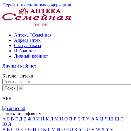
Перейти к основному содержанию
Аптека "Семейная"
Адреса аптек
Статус заказа
Избранное
Личный кабинет
Личный кабинет
Каталог аптеки
АБВ
0
Поиск по алфавиту
А
Б
В
Г
Д
Е
Ж
З
И
Й
К
Л
М
Н
О
П
Р
С
Т
У
Ф
Х
Ц
Ч
Ш
Щ
Э
Ю
Я
A
B
C
D
E
F
G
H
I
J
K
L
M
N
O
P
Q
R
S
T
U
V
W
X
Y
Z