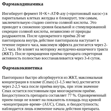
Фармакодинамика
Ингибирует фермент H+K+-АТФ-азу («протоновый насос») в
париетальных клетках желудка и блокирует, тем самым,
заключительную стадию синтеза соляной кислоты. Это
приводит к снижению уровня базальной и стимулированной
секреции соляной кислоты, независимо от природы
раздражителя. После однократного приёма 20 мг
пантопразола внутрь действие пантопразола наступает в
течение первого часа, максимум эффекта достигается через 2-
2,5 часа. Не влияет на моторику желудочно-кишечного тракта
(ЖКТ). После прекращения приёма препарата секреторная
активность полностью восстанавливается через 3-4 суток.
Фармакокинетика
Пантопразол быстро абсорбируется из ЖКТ, максимальная
концентрация в плазме (Сmах) (1-1,5 мкг/мл) достигается
через 2-2,5 часа после приёма внутрь, при этом значение
Сmах остается постоянным при многократном приёме.
Биодоступность препарата составляет 77 %. Одновременный
прием пищи не влияет на показатель площадь под кривой
«концентрация–время» (AUC), Сmах, и биодоступность;
наблюдается лишь изменение начала действия препарата.