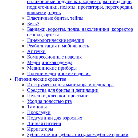
силиконовые подушечки, корректоры отводящие,
подпяточники, пелоты, протекторы, перегородки,
колпачки, обувь
Эластичные бинты, тейпы
Бельё
Бандажи, корсеты, пояса, наколенники, корректор
осанки, ортезы
Гинекологические изделия
Реабилитация и мобильность
Аптечки
Компрессионные изделия
Медицинская одежда
Медицинские приборы
Прочие медицинские изделия
Гигиенические средства
Инструменты для маникюра и педикюра
Средства для бритья и депиляции
Пеленки, клеенки, простыни
Уход за полостью рта
Тампоны
Прокладки
Подгузники для взрослых
Личная гигиена
Ирригаторы
Зубные щётки, зубная нить, межзубные ёршики