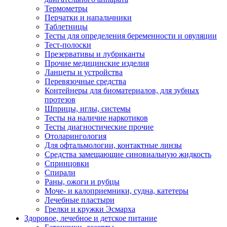
Термометры
Перчатки и напальчники
Таблетницы
Тесты для определения беременности и овуляции
Тест-полоски
Презервативы и лубриканты
Прочие медицинские изделия
Ланцеты и устройства
Перевязочные средства
Контейнеры для биоматериалов, для зубных
протезов
Шприцы, иглы, системы
Тесты на наличие наркотиков
Тесты диагностические прочие
Отоларингология
Для офтальмологии, контактные линзы
Средства замещающие синовиальную жидкость
Спринцовки
Спирали
Раны, ожоги и рубцы
Моче- и калоприемники, судна, катетеры
Лечебные пластыри
Грелки и кружки Эсмарха
Здоровое, лечебное и детское питание