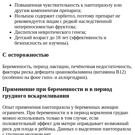
Повышенная чувствительность к пантопразолу или
другим компонентам препарата;
Нольпаза содержит сорбитол, поэтому препарат не
рекомендуется лицам с редкой наследственной
непереносимостью фруктозы;
Диспепсия невротического генеза;
Детский возраст до 18 лет (эффективность и
безопасность не изучены).
С осторожностью
Беременность, период лактации, печёночная недостаточность,
факторы риска дефицита цианокобаламина (витамина B12)
(особенно на фоне гипо- и ахлоргидрии).
Применение при беременности и в период
грудного вскармливания
Опыт применения пантопразола у беременных женщин
ограничен. При беременности и в период кормления грудью
можно использовать только в том случае, если
положительный эффект для матери оправдывает возможный
риск для плода и ребёнка. Данных о выделении пантопразола
с грудным молоком нет.