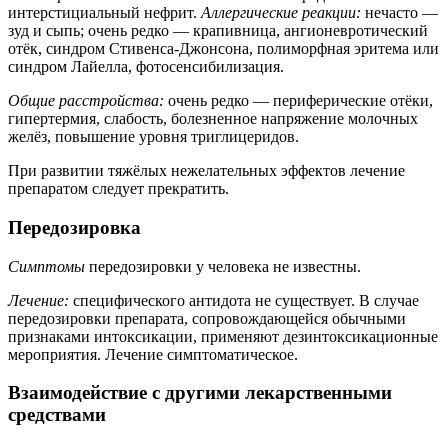
интерстициальный нефрит.
Аллергические реакции:
нечасто —
зуд и сыпь; очень редко — крапивница, ангионевротический
отёк, синдром Стивенса-Джонсона, полиморфная эритема или
синдром Лайелла, фотосенсибилизация.
Общие расстройства:
очень редко — периферические отёки,
гипертермия, слабость, болезненное напряжение молочных
желёз, повышение уровня триглицеридов.
При развитии тяжёлых нежелательных эффектов лечение
препаратом следует прекратить.
Передозировка
Симптомы
передозировки у человека не известны.
Лечение:
специфического антидота не существует. В случае
передозировки препарата, сопровождающейся обычными
признаками интоксикации, применяют дезинтоксикационные
мероприятия. Лечение симптоматическое.
Взаимодействие с другими лекарственными
средствами