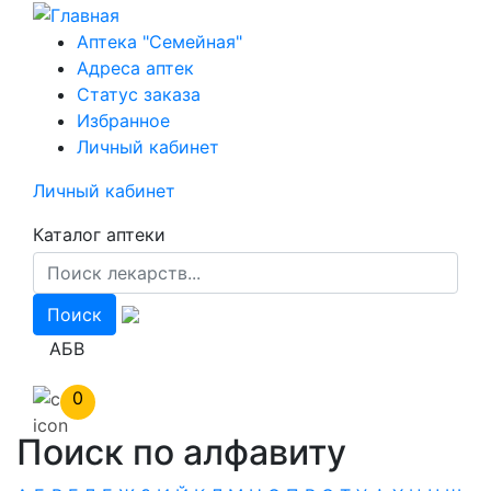
Перейти
к
Аптека "Семейная"
основному
Адреса аптек
содержанию
Статус заказа
Избранное
Личный кабинет
Личный кабинет
Каталог аптеки
АБВ
0
Поиск по алфавиту