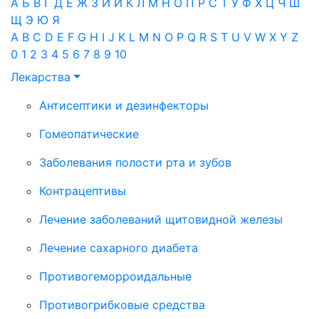
А
Б
В
Г
Д
Е
Ж
З
И
Й
К
Л
М
Н
О
П
Р
С
Т
У
Ф
Х
Ц
Ч
Ш
Щ
Э
Ю
Я
A
B
C
D
E
F
G
H
I
J
K
L
M
N
O
P
Q
R
S
T
U
V
W
X
Y
Z
0
1
2
3
4
5
6
7
8
9
10
Лекарства
Антисептики и дезинфекторы
Гомеопатические
Заболевания полости рта и зубов
Контрацептивы
Лечение заболеваний щитовидной железы
Лечение сахарного диабета
Противогеморроидальные
Противогрибковые средства