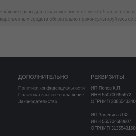
ьное средство ухода за кожей, а также в комбинации с на
ибиотики и т.д.); снижает потребность в использовании сре
сключительно для ознакомления и не может быть использо
ии.
карственных средств обязательно проконсультируйтесь со 
ое и систематическое применение крема.
енное для специального ухода за кожей при хронических к
ДОПОЛНИТЕЛЬНО
РЕКВИЗИТЫ
Политика конфиденциальности
ИП Попов К.П.
х кожи, сопровождающихся воспалением, сухостью и нару
Пользовательское соглашение
ИНН 550700455672
Законодательство
ОГРНИП 3085543340
ИП Зацепина Л.Ф.
ИНН 550704589807
ОГРНИП 3135543168