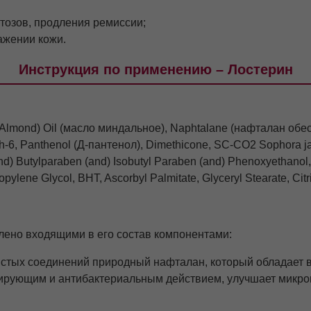
тозов, продления ремиссии;
ажении кожи.
Инструкция по применению – Лостерин
Almond) Oil (масло миндальное), Naphtalane (нафталан обесс
eth-6, Panthenol (Д-пантенол), Dimethicone, SC-CO2 Sophora j
nd) Butylparaben (and) Isobutyl Paraben (and) Phenoxyethanol
opylene Glycol, BHT, Ascorbyl Palmitate, Glyceryl Stearate, C
лено входящими в его состав компонентами:
истых соединений природный нафталан, который обладает
рующим и антибактериальным действием, улучшает микро