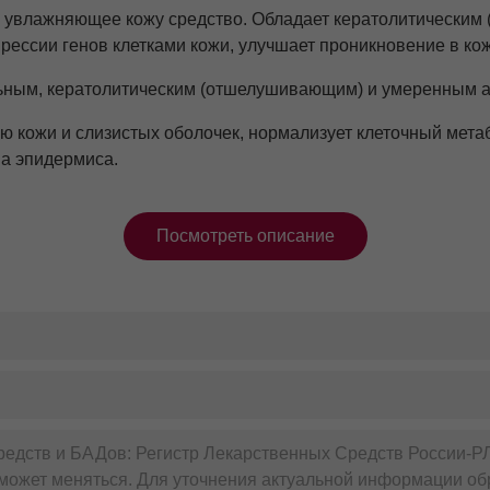
увлажняющее кожу средство. Обладает кератолитическим
рессии генов клетками кожи, улучшает проникновение в кож
ьным, кератолитическим (отшелушивающим) и умеренным а
ю кожи и слизистых оболочек, нормализует клеточный мет
ва эпидермиса.
идов и флавоноидов, в том числе кемпферол, кверцетин, 
, способностью уменьшать ломкость капилляров, а также
Посмотреть описание
глицеридов олеиновой, линолевой и пальмитиновой жирных
ительно влияет на параметры эпидермального барьера, а т
крема Лостерин, обладают выраженным противовоспал
и антимикробным действием, улучшают характеристик
редств и БАДов: Регистр Лекарственных Средств России-Р
может меняться. Для уточнения актуальной информации обр