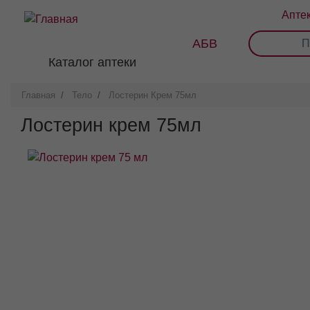
Перейти
Апте
к
основному
АБВ
0
1
2
3
содержанию
Каталог аптеки
Главная
Тело
Лостерин Крем 75мл
Лостерин крем 75мл