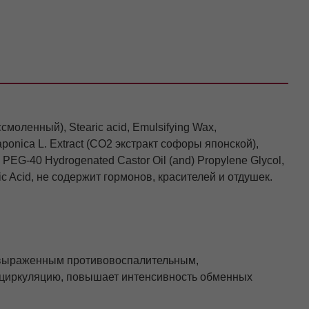
моленный), Stearic acid, Emulsifying Wax,
aponica L. Extract (СО2 экстракт софоры японской),
, PEG-40 Hydrogenated Castor Oil (and) Propylene Glycol,
itric Acid, не содержит гормонов, красителей и отдушек.
 выраженным противовоспалительным,
циркуляцию, повышает интенсивность обменных