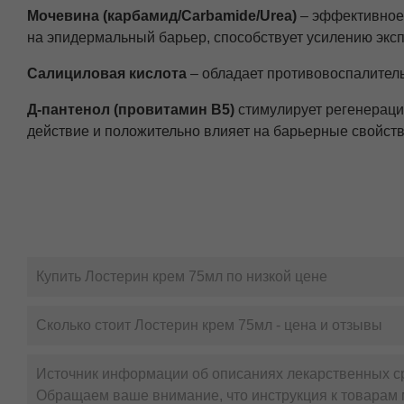
Мочевина (карбамид/Carbamide/Urea)
– эффективное 
на эпидермальный барьер, способствует усилению эксп
Салициловая кислота
– обладает противовоспалител
Д-пантенол (провитамин В5)
стимулирует регенераци
действие и положительно влияет на барьерные свойст
Экстракт софоры японской
содержит комплекс алкало
противовоспалительным и антиоксидантным действием
уменьшению гиперкератоза и шелушения кожи).
Миндальное масло
- состоит преимущественно из три
Обладает свойствами эмолента – смягчает кожу, полож
Купить Лостерин крем 75мл по низкой цене
компонентов крема.
Сколько стоит Лостерин крем 75мл - цена и отзывы
Таким образом, компоненты, входящие в состав 
(отшелушивающим), увлажняющим, репаративным 
сухость, шелушение и раздражение кожи.
Источник информации об описаниях лекарственных с
Обращаем ваше внимание, что инструкция к товарам 