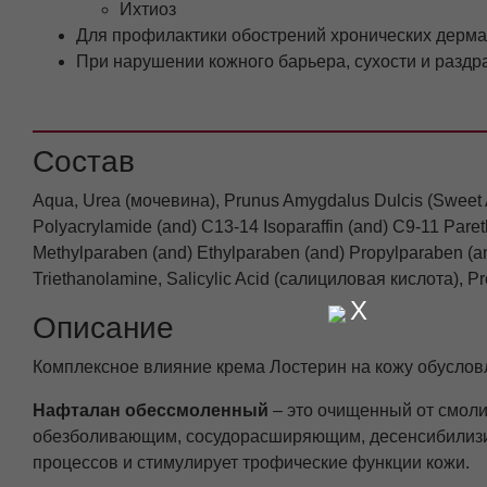
Ихтиоз
Для профилактики обострений хронических дерма
При нарушении кожного барьера, сухости и раздр
Состав
Aqua, Urea (мочевина), Prunus Amygdalus Dulcis (Sweet 
Polyacrylamide (and) C13-14 Isoparaffin (and) C9-11 Par
Methylparaben (and) Ethylparaben (and) Propylparaben (a
Triethanolamine, Salicylic Acid (салициловая кислота), Pr
X
Описание
Комплексное влияние крема Лостерин на кожу обуслов
Нафталан обессмоленный
– это очищенный от смол
обезболивающим, сосудорасширяющим, десенсибилизи
процессов и стимулирует трофические функции кожи.