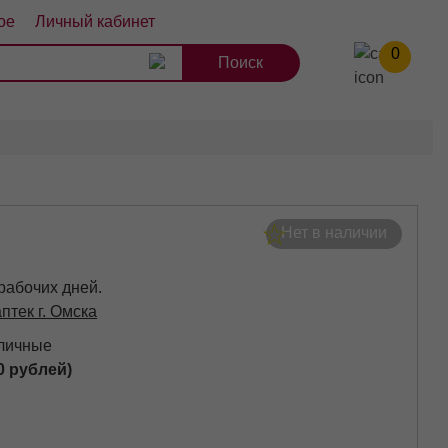
ое
Личный кабинет
0
8
9
10
Нет в наличии
 рабочих дней.
аптек г. Омска
аличные
0 рублей)