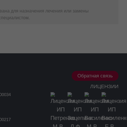
ружными лекарственными препаратами
дств активной терапии, помогает быстрее купировать
вана для назначения лечения или замены
специалистом.
ожных заболеваниях.
Обратная связь
шением ороговения (шелушение, лихенификация,
ЛИЦЕНЗИИ
00034
00217