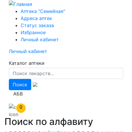
Перейти
к
Аптека "Семейная"
основному
Адреса аптек
содержанию
Статус заказа
Избранное
Личный кабинет
Личный кабинет
Каталог аптеки
АБВ
0
Поиск по алфавиту