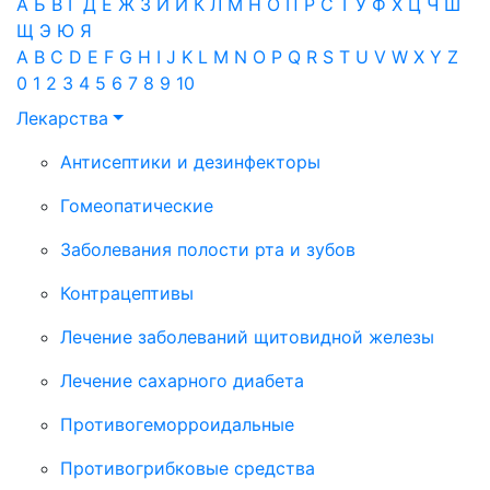
А
Б
В
Г
Д
Е
Ж
З
И
Й
К
Л
М
Н
О
П
Р
С
Т
У
Ф
Х
Ц
Ч
Ш
Щ
Э
Ю
Я
A
B
C
D
E
F
G
H
I
J
K
L
M
N
O
P
Q
R
S
T
U
V
W
X
Y
Z
0
1
2
3
4
5
6
7
8
9
10
Лекарства
Антисептики и дезинфекторы
Гомеопатические
Заболевания полости рта и зубов
Контрацептивы
Лечение заболеваний щитовидной железы
Лечение сахарного диабета
Противогеморроидальные
Противогрибковые средства