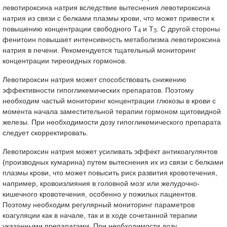
левотироксина натрия вследствие вытеснения левотироксина
натрия из связи с белками плазмы крови, что может привести к
повышению концентрации свободного Т
и Т
. С другой стороны
4
3
фенитоин повышает интенсивность метаболизма левотироксина
натрия в печени. Рекомендуется тщательный мониторинг
концентрации тиреоидных гормонов.
Левотироксин натрия может способствовать снижению
эффективности гипогликемических препаратов. Поэтому
необходим частый мониторинг концентрации глюкозы в крови с
момента начала заместительной терапии гормоном щитовидной
железы. При необходимости дозу гипогликемического препарата
следует скорректировать.
Левотироксин натрия может усиливать эффект антикоагулянтов
(производных кумарина) путем вытеснения их из связи с белками
плазмы крови, что может повысить риск развития кровотечения,
например, кровоизлияния в головной мозг или желудочно-
кишечного кровотечения, особенно у пожилых пациентов.
Поэтому необходим регулярный мониторинг параметров
коагуляции как в начале, так и в ходе сочетанной терапии
указанными препаратами. При необходимости дозу