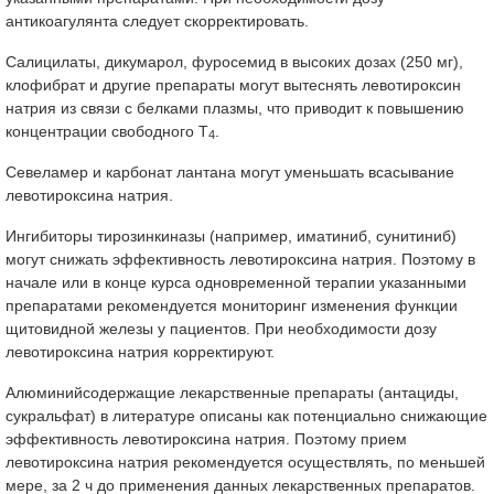
антикоагулянта следует скорректировать.
Салицилаты, дикумарол, фуросемид в высоких дозах (250 мг),
клофибрат и другие препараты могут вытеснять левотироксин
натрия из связи с белками плазмы, что приводит к повышению
концентрации свободного Т
.
4
Севеламер и карбонат лантана могут уменьшать всасывание
левотироксина натрия.
Ингибиторы тирозинкиназы (например, иматиниб, сунитиниб)
могут снижать эффективность левотироксина натрия. Поэтому в
начале или в конце курса одновременной терапии указанными
препаратами рекомендуется мониторинг изменения функции
щитовидной железы у пациентов. При необходимости дозу
левотироксина натрия корректируют.
Алюминийсодержащие лекарственные препараты (антациды,
сукральфат) в литературе описаны как потенциально снижающие
эффективность левотироксина натрия. Поэтому прием
левотироксина натрия рекомендуется осуществлять, по меньшей
мере, за 2 ч до применения данных лекарственных препаратов.