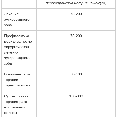
левотироксина натрия (мкг/сут)
Лечение
75-200
эутиреоидного
зоба
Профилактика
75-200
рецидива после
хирургического
лечения
эутиреоидного
зоба
В комплексной
50-100
терапии
тиреотоксикоза
Супрессивная
150-300
терапия рака
щитовидной
железы