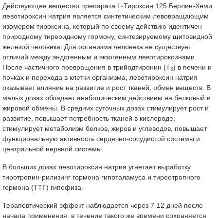
Действующее вещество препарата L-Тироксин 125 Берлин-Хеми
левотироксин натрия является синтетическим левовращающим
изомером тироксина, который по своему действию идентичен
природному тиреоидному гормону, синтезируемому щитовидной
железой человека. Для организма человека не существует
отличий между эндогенным и экзогенным левотироксинами.
После частичного превращения в трийодтиронин (Т
) в печени и
3
почках и перехода в клетки организма, левотироксин натрия
оказывает влияние на развитие и рост тканей, обмен веществ. В
малых дозах обладает анаболическим действием на белковый и
жировой обмены. В средних суточных дозах стимулирует рост и
развитие, повышает потребность тканей в кислороде,
стимулирует метаболизм белков, жиров и углеводов, повышает
функциональную активность сердечно-сосудистой системы и
центральной нервной системы.
В больших дозах левотироксин натрия угнетает выработку
тиротропин-рилизинг гормона гипоталамуса и тиреотропного
гормона (ТТГ) гипофиза.
Терапевтический эффект наблюдается через 7-12 дней после
начала применения, в течение такого же времени сохраняется