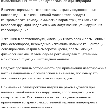
выполнение ТРГ-теста или супрессивной сцинтиграфии.
В начале терапии левотироксином натрия у недоношенных
новорожденных с очень низкой массой тела следует
контролировать гемодинамические параметры, так как из-за
незрелой функции надпочечников могут возникнуть нарушения
кровообращения.
У женщин в постменопаузе, имеющих гипотиреоз и повышенный
риск остеопороза, необходимо исключить наличие концентраций
левотироксина натрия в сыворотке крови, превышающие
физиологические. В этом случае рекомендован тщательный
мониторинг функции щитовидной железы.
Следует проявлять осторожность при применении левотироксина
натрия пациентами с эпилепсией в анамнезе, поскольку это
увеличивает риск эпилептических припадков.
Применение левотироксина натрия не рекомендуется при
наличии метаболических нарушений, сопровождающихся
гипертиреозом. Исключением является одновременное
применение во время лекарственной терапии гипертиреоза
антитиреоидными препаратами.