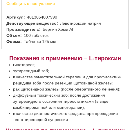
Сообщить о поступлении
Артикул
4013054007990
Действующее вещество
Левотироксин натрия
Производитель
Берлин Хеми АГ
Объем
100 таблеток
Форма
Таблетки 125 мкг
Показания к применению – L-тироксин
гипотиреоз;
эутиреоидный зоб;
в качестве заместительной терапии и для профилактики
рецидива зоба после резекции щитовидной железы;
рак щитовидной железы (после оперативного лечения);
диффузный токсический зоб: после достижения
эутиреоидного состояния тиреостатиками (в виде
комбинированной или монотерапии);
в качестве диагностического средства при проведении
теста тиреоидной супрессии.