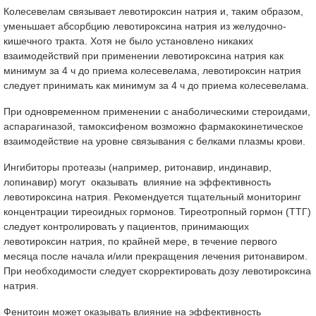
Колесевелам связывает левотироксин натрия и, таким образом,
уменьшает абсорбцию левотироксина натрия из желудочно-
кишечного тракта. Хотя не было установлено никаких
взаимодействий при применении левотироксина натрия как
минимум за 4 ч до приема колесевелама, левотироксин натрия
следует принимать как минимум за 4 ч до приема колесевелама.
При одновременном применении с анаболическими стероидами,
аспарагиназой, тамоксифеном возможно фармакокинетическое
взаимодействие на уровне связывания с белками плазмы крови.
Ингибиторы протеазы (например, ритонавир, индинавир,
лопинавир) могут оказывать влияние на эффективность
левотироксина натрия. Рекомендуется тщательный мониторинг
концентрации тиреоидных гормонов. Тиреотропный гормон (ТТГ)
следует контролировать у пациентов, принимающих
левотироксин натрия, по крайней мере, в течение первого
месяца после начала и/или прекращения лечения ритонавиром.
При необходимости следует скорректировать дозу левотироксина
натрия.
Фенитоин может оказывать влияние на эффективность