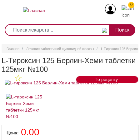
0
1
2
3
4
5
6
7
8
9
Перейти
0
10
к
основному
содержанию
Главная
Лечение заболеваний щитовидной железы
L Тироксин 125 Берлин
L-Тироксин 125 Берлин-Хеми таблетки
125мкг №100
По рецепту
0.00
Цена