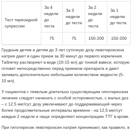
За 4
За 2
За 3
За 1
недели
недели
недели
неделю
Тест тиреоидной
до
до
до теста
до теста
супрессии
теста
теста
75
75
150-200
150-200
Грудным детям и детям до 3 лет суточную дозу левотироксина
натрия дают в один прием за 30 минут до первого кормления.
Таблетку растворяют в воде (10-15 мл) до тонкой взвеси, которую
готовят непосредственно перед приемом препарата и дают
запивать дополнительно небольшим количеством жидкости (5-
10 мл).
У пациентов с тяжелым длительно существующим гипотиреозом
лечение следует начинать с особой осторожностью, с малых доз
– с 12,5 мкг/сут, дозу увеличивают до поддерживающей через
более продолжительные интервалы времени - на 12,5 мкг/сут
каждые 2 недели и чаще определяют концентрацию ТТГ в крови.
При гипотиреозе левотироксин натрия принимают, как правило, в