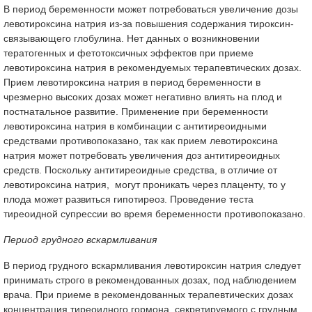
В период беременности может потребоваться увеличение дозы
левотироксина натрия из-за повышения содержания тироксин-
связывающего глобулина. Нет данных о возникновении
тератогенных и фетотоксичных эффектов при приеме
левотироксина натрия в рекомендуемых терапевтических дозах.
Прием левотироксина натрия в период беременности в
чрезмерно высоких дозах может негативно влиять на плод и
постнатальное развитие. Применение при беременности
левотироксина натрия в комбинации с антитиреоидными
средствами противопоказано, так как прием левотироксина
натрия может потребовать увеличения доз антитиреоидных
средств. Поскольку антитиреоидные средства, в отличие от
левотироксина натрия, могут проникать через плаценту, то у
плода может развиться гипотиреоз. Проведение теста
тиреоидной супрессии во время беременности противопоказано.
Период грудного вскармливания
В период грудного вскармливания левотироксин натрия следует
принимать строго в рекомендованных дозах, под наблюдением
врача. При приеме в рекомендованных терапевтических дозах
концентрация тиреоидного гормона, секретируемого с грудным