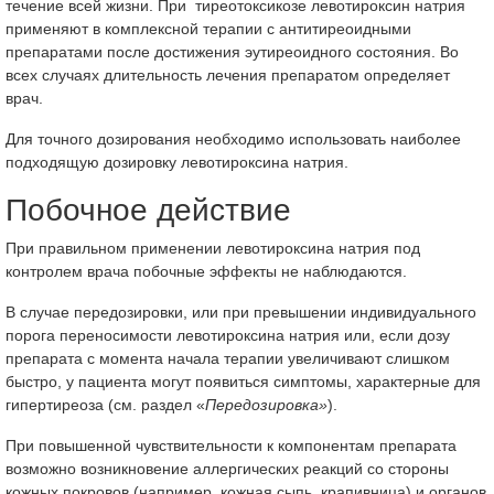
течение всей жизни. При тиреотоксикозе левотироксин натрия
применяют в комплексной терапии с антитиреоидными
препаратами после достижения эутиреоидного состояния. Во
всех случаях длительность лечения препаратом определяет
врач.
Для точного дозирования необходимо использовать наиболее
подходящую дозировку левотироксина натрия.
Побочное действие
При правильном применении левотироксина натрия под
контролем врача побочные эффекты не наблюдаются.
В случае передозировки, или при превышении индивидуального
порога переносимости левотироксина натрия или, если дозу
препарата с момента начала терапии увеличивают слишком
быстро, у пациента могут появиться симптомы, характерные для
гипертиреоза (см. раздел «
Передозировка»
).
При повышенной чувствительности к компонентам препарата
возможно возникновение аллергических реакций со стороны
кожных покровов (например, кожная сыпь, крапивница) и органов