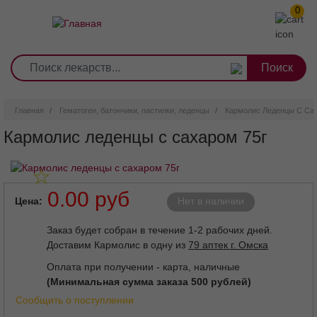
0
1
2
3
4
5
6
7
8
9
Перейти
0
10
к
основному
содержанию
Главная
Гематоген, батончики, пастилки, леденцы
Кармолис Леденцы С Сах
Кармолис леденцы с сахаром 75г
0.00 руб
Цена
Нет в наличии
Заказ будет собран в течение 1-2 рабочих дней.
Доставим Кармолис в одну из
79 аптек г. Омска
Оплата при получении - карта, наличные
(Минимальная сумма заказа 500 рублей)
Сообщить о поступлении