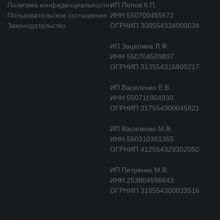
Политика конфиденциальности
ИП Попов К.П.
Пользовательское соглашение
ИНН 550700455672
Законодательство
ОГРНИП 308554334000034
ИП Зацепина Л.Ф.
ИНН 550704589807
ОГРНИП 313554316800217
ИП Василенко Е.В.
ИНН 550711904930
ОГРНИП 317554300045821
ИП Василенко М.В.
ИНН 550310361355
ОГРНИП 412554329302050
ИП Петренко М.В.
ИНН 253804596643
ОГРНИП 318554300033516