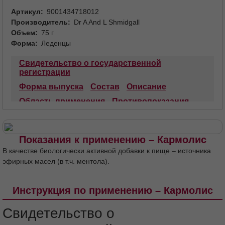
Артикул
9001434718012
Производитель
Dr A And L Shmidgall
Объем
75 г
Форма
Леденцы
Свидетельство о государственной
регистрации
Форма выпуска
Состав
Описание
Область применения
Противопоказания
Рекомендации по применению
Особые указания
Условия хранения
Показания к применению – Кармолис
Срок годности
В качестве биологически активной добавки к пище – источника
эфирных масел (в т.ч. ментола).
Инструкция по применению – Кармолис
Свидетельство о