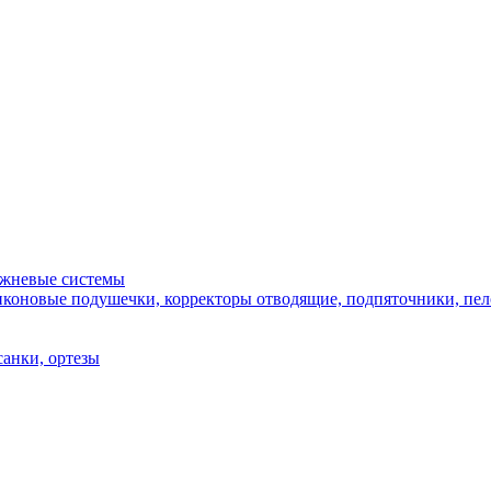
ежневые системы
иконовые подушечки, корректоры отводящие, подпяточники, пело
санки, ортезы