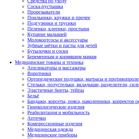
Средства по уходу
Соска-пустышка
Прорезыватели
Поильники, кружки и прочее
Подгузники и трусики
Пеленки, клеенки, простыни
Купание малышей
Молокоотсосы и аксессуары
Зубные щётки и пасты для детей
Бутылочки и соски
Беременным и кормящим мамам
Медицинские товары и техника
Аппликаторы и массажеры
Воротники
Ортопедические подушки, матрасы и противопрол
Стельки, полустельки, вкладыши, разделители, сил
Эластичные бинты, тейпы
Бельё
Бандажи, корсеты, пояса, наколенники, корректор о
Гинекологические изделия
Реабилитация и мобильность
Аптечки
Компрессионные изделия
Медицинская одежда
Медицинские приборы