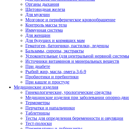
Органы дыхания
Щитовидная железа
Для мужчин
Мозговое и периферическое кровообращение
Контроль массы тела
Иммунная система
Для женщин
Для будущих и кормящих мам
Гематоген, батончики, пастилки, леденцы
Бальзамы, сиропы, экстракты
Успокоительные (для центральной нервной системы
Источники витаминов и минеральных веществ
При диабете
Рыбий жир, масла, омега-3-6-9
Пробиотики и пребиотики
При кашле и простуде
Медицинские изделия
Гинекологические, урологические средства
Медицинские изделия при заболевании опорно-дви
Термометры
Перчатки и напальчники
Таблетницы
Тесты для определения беременности и овуляции
Тест-полоски
Презервативы и лубриканты