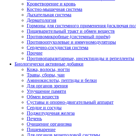
Кроветворение и кровь
Костно-мышечная система
Дыхательная система
Дерматология
Гормоны для системного применения (исключая по
Пищеварительный тракт и обмен веществ
Противомикробные (системный приём)
Противоопухолевые и иммуномодуляторы
Сердечно-сосудистая система
Прочие
Противопаразитарные, инсектициды и репелленты
Биологически активные добавки
Кожа, волосы, ногти
Травы, сборы, чаи
Аминокислоты, пептиды и белки
Для органов зрения
Улучшение памяти
Обмен веществ
Суставы и опорно-двигательный аппарат
Сердце и сосуды
Поджелудочная железа
Печень
Очищение организма
Пищеварение
Для органов мочеполовой системы