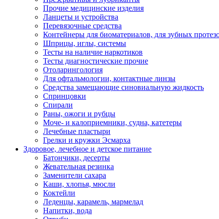
Прочие медицинские изделия
Ланцеты и устройства
Перевязочные средства
Контейнеры для биоматериалов, для зубных протез
Шприцы, иглы, системы
Тесты на наличие наркотиков
Тесты диагностические прочие
Отоларингология
Для офтальмологии, контактные линзы
Средства замещающие синовиальную жидкость
Спринцовки
Спирали
Раны, ожоги и рубцы
Моче- и калоприемники, судна, катетеры
Лечебные пластыри
Грелки и кружки Эсмарха
Здоровое, лечебное и детское питание
Батончики, десерты
Жевательная резинка
Заменители сахара
Каши, хлопья, мюсли
Коктейли
Леденцы, карамель, мармелад
Напитки, вода