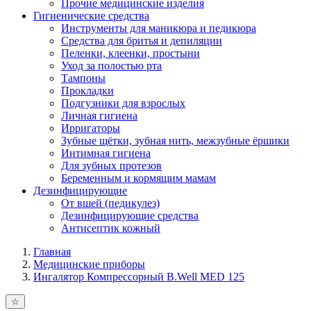
Прочие медицинские изделия
Гигиенические средства
Инструменты для маникюра и педикюра
Средства для бритья и депиляции
Пеленки, клеенки, простыни
Уход за полостью рта
Тампоны
Прокладки
Подгузники для взрослых
Личная гигиена
Ирригаторы
Зубные щётки, зубная нить, межзубные ёршики
Интимная гигиена
Для зубных протезов
Беременным и кормящим мамам
Дезинфицирующие
От вшей (педикулез)
Дезинфицирующие средства
Антисептик кожный
Главная
Медицинские приборы
Ингалятор Компрессорный B.Well MED 125