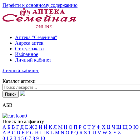
Перейти к основному содержанию
Аптека "Семейная"
Адреса аптек
Статус заказа
Избранное
Личный кабинет
Личный кабинет
Каталог аптеки
АБВ
0
Поиск по алфавиту
А
Б
В
Г
Д
Е
Ж
З
И
Й
К
Л
М
Н
О
П
Р
С
Т
У
Ф
Х
Ц
Ч
Ш
Щ
Э
Ю
A
B
C
D
E
F
G
H
I
J
K
L
M
N
O
P
Q
R
S
T
U
V
W
X
Y
Z
0
1
2
3
4
5
6
7
8
9
10