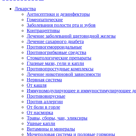
Лекарства
Антисептики и дезинфекторы
Гомеопатические
Заболевания полости рта и зубов
Контрацептивы
Лечение заболеваний щитовидной железы
Лечение сахарного диабета
Противогеморроидальные
Противогрибковые средства
Стоматологические препараты
Глазные мази, гели и капли
Противопростудные комплексы
Лечение никотиновой зависимости
Нервная система
От кашля
Иммуномодулирующее и иммуностимулирующее де
Противовирусные
Против аллергии
От боли в горле
От насморка
Травы, сборы, чаи, эликсиры
Ушные капли
Витамины и минералы
Мочеполовая система и половые гормоны