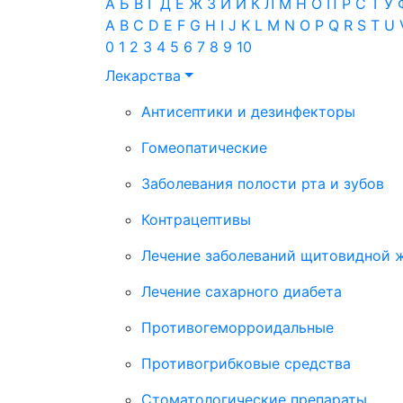
А
Б
В
Г
Д
Е
Ж
З
И
Й
К
Л
М
Н
О
П
Р
С
Т
У
A
B
C
D
E
F
G
H
I
J
K
L
M
N
O
P
Q
R
S
T
U
0
1
2
3
4
5
6
7
8
9
10
Лекарства
Антисептики и дезинфекторы
Гомеопатические
Заболевания полости рта и зубов
Контрацептивы
Лечение заболеваний щитовидной 
Лечение сахарного диабета
Противогеморроидальные
Противогрибковые средства
Стоматологические препараты