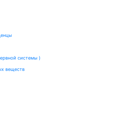
денцы
нервной системы )
ых веществ