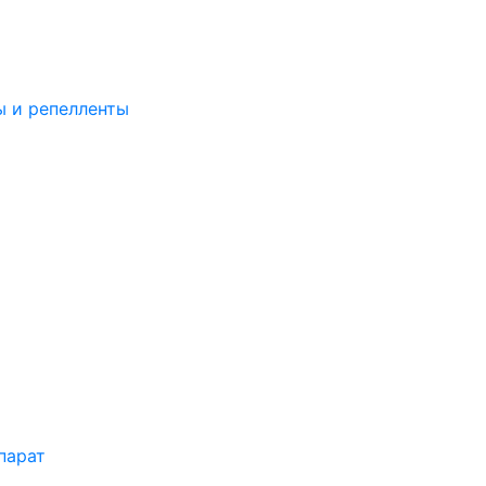
ы и репелленты
парат