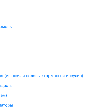
ормоны
я (исключая половые гормоны и инсулин)
еществ
иём)
ляторы