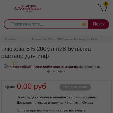
0
1
2
3
4
5
6
7
8
9
Перейти
0
10
к
основному
содержанию
Главная
Глюкоза 5% 200мл N28 Бутылка Раствор Для Инф
Глюкоза 5% 200мл n28 бутылка
раствор для инф
Внешний вид товара может отличаться от изображенного на
фотографии.
0.00 руб
Цена
Нет в наличии
Заказ будет собран в течение 1-2 рабочих дней.
Доставим Глюкоза в одну из
79 аптек г. Омска
Оплата при получении - карта, наличные