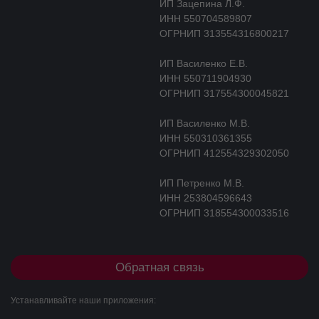
ИП Зацепина Л.Ф.
ИНН 550704589807
ОГРНИП 313554316800217
ИП Василенко Е.В.
ИНН 550711904930
ОГРНИП 317554300045821
ИП Василенко М.В.
ИНН 550310361355
ОГРНИП 412554329302050
ИП Петренко М.В.
ИНН 253804596643
ОГРНИП 318554300033516
Обратная связь
Устанавливайте наши приложения: