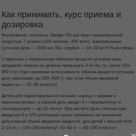
Как принимать, курс приема и
дозировка
Внутривенно, капельно. Вводят 5% раствор с максимальной
скоростью 7 мл/мин (150 кап/мин. 400 мл/ч). максимальная
суточная доза — 2000 мл. В/в, струйно — 10–50 мл 5 % раствора.
У взрослых с нормальным обменом веществ суточная доза
вводимой глюкозы не должна превышать 4–6 г/кг, т.е. около 250–
450 г/сут (при снижении интенсивности обмена веществ суточную
дозу уменьшают до 200–300 г), при этом объем вводимой
жидкости — 30–40 мл/кг/сут.
Детям для парентерального питания, наряду с жирами и
аминокислотами, в первый день вводят 6 г глюкозы/кг/сут, в
последующем — до 15 г/кг/сут. При расчете дозы глюкозы при
введении 5 и 10% растворов нужно принимать во внимание
допустимый объем вводимой жидкости: для детей с массой тела
2–10 кг — 100–165 мл/кг/сут, 10–40 кг — 45–100 мл/кг/сут.