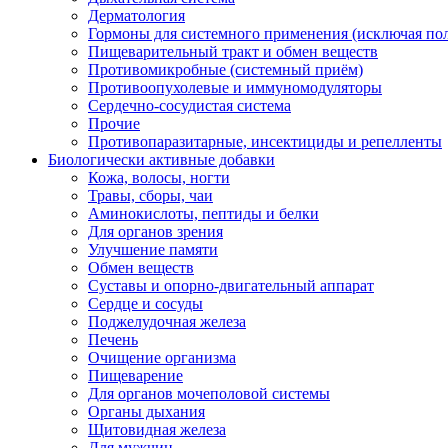
Дерматология
Гормоны для системного применения (исключая по
Пищеварительный тракт и обмен веществ
Противомикробные (системный приём)
Противоопухолевые и иммуномодуляторы
Сердечно-сосудистая система
Прочие
Противопаразитарные, инсектициды и репелленты
Биологически активные добавки
Кожа, волосы, ногти
Травы, сборы, чаи
Аминокислоты, пептиды и белки
Для органов зрения
Улучшение памяти
Обмен веществ
Суставы и опорно-двигательный аппарат
Сердце и сосуды
Поджелудочная железа
Печень
Очищение организма
Пищеварение
Для органов мочеполовой системы
Органы дыхания
Щитовидная железа
Для мужчин