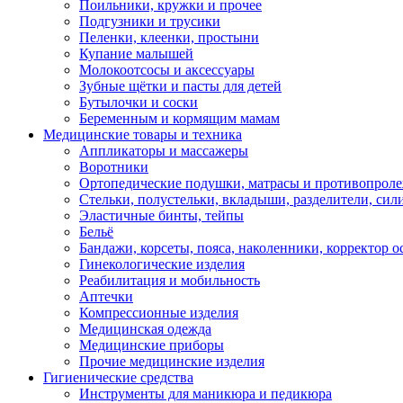
Поильники, кружки и прочее
Подгузники и трусики
Пеленки, клеенки, простыни
Купание малышей
Молокоотсосы и аксессуары
Зубные щётки и пасты для детей
Бутылочки и соски
Беременным и кормящим мамам
Медицинские товары и техника
Аппликаторы и массажеры
Воротники
Ортопедические подушки, матрасы и противопрол
Стельки, полустельки, вкладыши, разделители, сил
Эластичные бинты, тейпы
Бельё
Бандажи, корсеты, пояса, наколенники, корректор о
Гинекологические изделия
Реабилитация и мобильность
Аптечки
Компрессионные изделия
Медицинская одежда
Медицинские приборы
Прочие медицинские изделия
Гигиенические средства
Инструменты для маникюра и педикюра