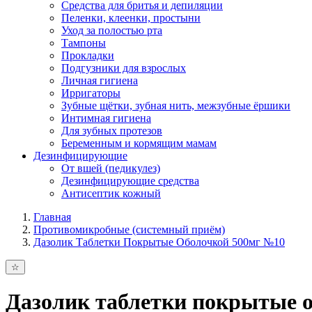
Средства для бритья и депиляции
Пеленки, клеенки, простыни
Уход за полостью рта
Тампоны
Прокладки
Подгузники для взрослых
Личная гигиена
Ирригаторы
Зубные щётки, зубная нить, межзубные ёршики
Интимная гигиена
Для зубных протезов
Беременным и кормящим мамам
Дезинфицирующие
От вшей (педикулез)
Дезинфицирующие средства
Антисептик кожный
Главная
Противомикробные (системный приём)
Дазолик Таблетки Покрытые Оболочкой 500мг №10
Дазолик таблетки покрытые 