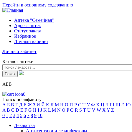
Перейти к основному содержанию
Аптека "Семейная"
Адреса аптек
Статус заказа
Избранное
Личный кабинет
Личный кабинет
Каталог аптеки
АБВ
0
Поиск по алфавиту
А
Б
В
Г
Д
Е
Ж
З
И
Й
К
Л
М
Н
О
П
Р
С
Т
У
Ф
Х
Ц
Ч
Ш
Щ
Э
Ю
A
B
C
D
E
F
G
H
I
J
K
L
M
N
O
P
Q
R
S
T
U
V
W
X
Y
Z
0
1
2
3
4
5
6
7
8
9
10
Лекарства
Антисептики и дезинфекторы