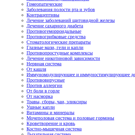
Гомеопатические
Заболевания полости рта и зубов
Контрацептивы
Лечение заболеваний щитовидной железы
Лечение сахарного диабета
Противогеморроидальные
Противогрибковые средства
Стоматологические препараты
Глазные мази, гели и капли
Противопростудные комплексы
Лечение никотиновой зависимости
Нервная система
От кашля
Иммуномодулирующее и иммуностимулирующее де
Противовирусные
Против аллергии
От боли в горле
От насморка
Травы, сборы, чаи, эликсиры
Ушные капли
Витамины и минералы
Мочеполовая система и половые гормоны
Кроветворение и кровь
Костно-мышечная система
Дыхательная система