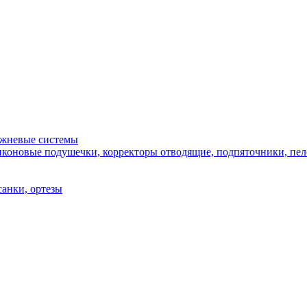
ежневые системы
иконовые подушечки, корректоры отводящие, подпяточники, пело
санки, ортезы