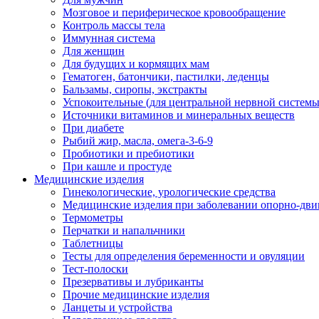
Мозговое и периферическое кровообращение
Контроль массы тела
Иммунная система
Для женщин
Для будущих и кормящих мам
Гематоген, батончики, пастилки, леденцы
Бальзамы, сиропы, экстракты
Успокоительные (для центральной нервной системы
Источники витаминов и минеральных веществ
При диабете
Рыбий жир, масла, омега-3-6-9
Пробиотики и пребиотики
При кашле и простуде
Медицинские изделия
Гинекологические, урологические средства
Медицинские изделия при заболевании опорно-дви
Термометры
Перчатки и напальчники
Таблетницы
Тесты для определения беременности и овуляции
Тест-полоски
Презервативы и лубриканты
Прочие медицинские изделия
Ланцеты и устройства