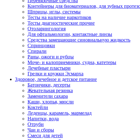
Перевязочные средства
Контейнеры для биоматериалов, для зубных протез
Шприцы, иглы, системы
Тесты на наличие наркотиков
Тесты диагностические прочие
Отоларингология
Для офтальмологии, контактные линзы
Средства замещающие синовиальную жидкость
Спринцовки
Спирали
Раны, ожоги и рубцы
Моче- и калоприемники, судна, катетеры
Лечебные пластыри
Грелки и кружки Эсмарха
Здоровое, лечебное и детское питание
Батончики, десерты
Жевательная резинка
Заменители сахара
Каши, хлопья, мюсли
Коктейли
Леденцы, карамель, мармелад
Напитки, вода
Отруби
Чаи и сборы
Смеси для детей