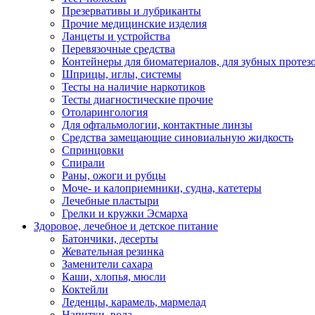
Презервативы и лубриканты
Прочие медицинские изделия
Ланцеты и устройства
Перевязочные средства
Контейнеры для биоматериалов, для зубных протез
Шприцы, иглы, системы
Тесты на наличие наркотиков
Тесты диагностические прочие
Отоларингология
Для офтальмологии, контактные линзы
Средства замещающие синовиальную жидкость
Спринцовки
Спирали
Раны, ожоги и рубцы
Моче- и калоприемники, судна, катетеры
Лечебные пластыри
Грелки и кружки Эсмарха
Здоровое, лечебное и детское питание
Батончики, десерты
Жевательная резинка
Заменители сахара
Каши, хлопья, мюсли
Коктейли
Леденцы, карамель, мармелад
Напитки, вода