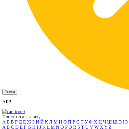
АБВ
0
Поиск по алфавиту
А
Б
В
Г
Д
Е
Ж
З
И
Й
К
Л
М
Н
О
П
Р
С
Т
У
Ф
Х
Ц
Ч
Ш
Щ
Э
Ю
A
B
C
D
E
F
G
H
I
J
K
L
M
N
O
P
Q
R
S
T
U
V
W
X
Y
Z