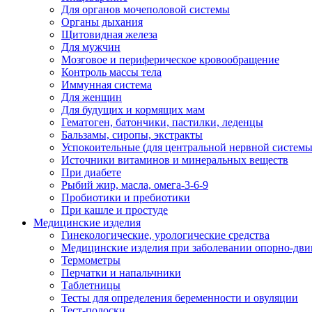
Для органов мочеполовой системы
Органы дыхания
Щитовидная железа
Для мужчин
Мозговое и периферическое кровообращение
Контроль массы тела
Иммунная система
Для женщин
Для будущих и кормящих мам
Гематоген, батончики, пастилки, леденцы
Бальзамы, сиропы, экстракты
Успокоительные (для центральной нервной системы
Источники витаминов и минеральных веществ
При диабете
Рыбий жир, масла, омега-3-6-9
Пробиотики и пребиотики
При кашле и простуде
Медицинские изделия
Гинекологические, урологические средства
Медицинские изделия при заболевании опорно-дви
Термометры
Перчатки и напальчники
Таблетницы
Тесты для определения беременности и овуляции
Тест-полоски