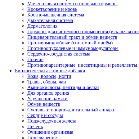
Мочеполовая система и половые гормоны
Кроветворение и кровь
Костно-мышечная система
Дыхательная система
Дерматология
Гормоны для системного применения (исключая по
Пищеварительный тракт и обмен веществ
Противомикробные (системный приём)
Противоопухолевые и иммуномодуляторы
Сердечно-сосудистая система
Прочие
Противопаразитарные, инсектициды и репелленты
Биологически активные добавки
Кожа, волосы, ногти
Травы, сборы, чаи
Аминокислоты, пептиды и белки
Для органов зрения
Улучшение памяти
Обмен веществ
Суставы и опорно-двигательный аппарат
Сердце и сосуды
Поджелудочная железа
Печень
Очищение организма
Пищеварение