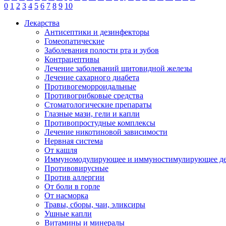
0
1
2
3
4
5
6
7
8
9
10
Лекарства
Антисептики и дезинфекторы
Гомеопатические
Заболевания полости рта и зубов
Контрацептивы
Лечение заболеваний щитовидной железы
Лечение сахарного диабета
Противогеморроидальные
Противогрибковые средства
Стоматологические препараты
Глазные мази, гели и капли
Противопростудные комплексы
Лечение никотиновой зависимости
Нервная система
От кашля
Иммуномодулирующее и иммуностимулирующее де
Противовирусные
Против аллергии
От боли в горле
От насморка
Травы, сборы, чаи, эликсиры
Ушные капли
Витамины и минералы