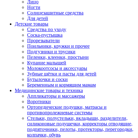
Лицо
Ногти
Солнцезащитные средства
Для детей
Детские товары
Средства по уходу
Соска-пустышка
Прорезыватели
Поильники, кружки и прочее
Подгузники и трусики
Пеленки, клеенки, простыни
Купание малышей
Молокоотсосы и аксессуары
Зубные щётки и пасты для детей
Бутылочки и соски
Беременным и кормящим мамам
Медицинские товары и техника
Аппликаторы и массажеры
Воротники
Ортопедические подушки, матрасы и
противопролежневые системы
Стельки, полустельки, вкладыши, разделители,
силиконовые подушечки, корректоры отводящие,
подпяточники, пелоты, протекторы, перегородки,
колпачки, обувь