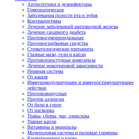
Антисептики и дезинфекторы
Гомеопатические
Заболевания полости рта и зубов
Контрацептивы
Лечение заболеваний щитовидной железы
Лечение сахарного диабета
Противогеморроидальные
Противогрибковые средства
Стоматологические препараты
Глазные мази, гели и капли
Противопростудные комплексы
Лечение никотиновой зависимости
Нервная система
От кашля
Иммуномодулирующее и иммуностимулирующее
действие
Противовирусные
Против аллергии
От боли в горле
От насморка
Травы, сборы, чаи, эликсиры
Ушные капли
Витамины и минералы
Мочеполовая система и половые гормоны
Кроветворение и кровь