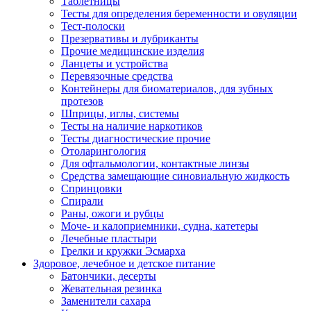
Таблетницы
Тесты для определения беременности и овуляции
Тест-полоски
Презервативы и лубриканты
Прочие медицинские изделия
Ланцеты и устройства
Перевязочные средства
Контейнеры для биоматериалов, для зубных
протезов
Шприцы, иглы, системы
Тесты на наличие наркотиков
Тесты диагностические прочие
Отоларингология
Для офтальмологии, контактные линзы
Средства замещающие синовиальную жидкость
Спринцовки
Спирали
Раны, ожоги и рубцы
Моче- и калоприемники, судна, катетеры
Лечебные пластыри
Грелки и кружки Эсмарха
Здоровое, лечебное и детское питание
Батончики, десерты
Жевательная резинка
Заменители сахара