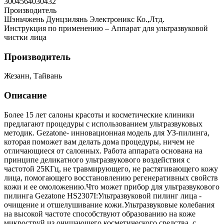
3004564030432
Производитель
Шэньчжень Дунцзилянь Электроникс Ко.,Лтд.
Инструкция по применению – Аппарат для ультразвуковой
чистки лица
Производитель
Жезанн, Тайвань
Описание
Более 15 лет салоны красоты и косметические клиники
предлагают процедуры с использованием ультразвуковых
методик. Gezatone- инновационная модель для УЗ-пилинга,
которая поможет вам делать дома процедуры, ничем не
отличающиеся от салонных. Работа аппарата основана на
принципе деликатного ультразвукового воздействия с
частотой 25КГц, не травмирующего, не растягивающего кожу
лица, помогающего восстановлению регенеративных свойств
кожи и ее омоложению.Что может прибор для ультразвукового
пилинга Gezatone HS2307I:Ультразвуковой пилинг лица -
очищение и отшелушивание кожи.Ультразвуковые колебания
на высокой частоте способствуют образованию на коже
микроструй из очищающего косметического средства, с