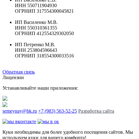
ИНН 550711904930
ОГРНИП 317554300045821
ИП Василенко М.В.
ИНН 550310361355
ОГРНИП 412554329302050
ИП Петренко М.В.
ИНН 253804596643
ОГРНИП 318554300033516
Обратная связь
Лицензии
Устанавливайте наши приложения:
semeynay@bk.ru
+7 (983) 563-52-25
Разработка сайта
Куки необходимы для более удобного посещения сайтов. Мы
используем куки для вашего комфорта!