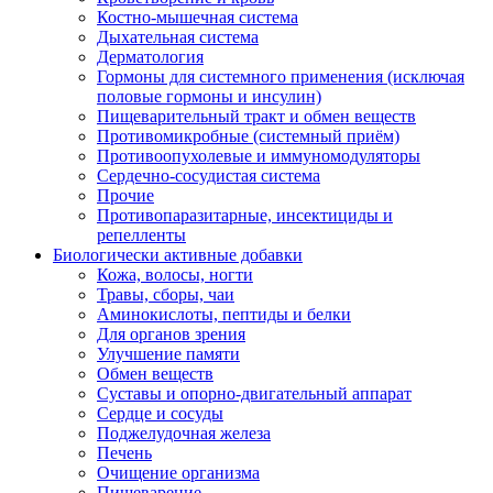
Костно-мышечная система
Дыхательная система
Дерматология
Гормоны для системного применения (исключая
половые гормоны и инсулин)
Пищеварительный тракт и обмен веществ
Противомикробные (системный приём)
Противоопухолевые и иммуномодуляторы
Сердечно-сосудистая система
Прочие
Противопаразитарные, инсектициды и
репелленты
Биологически активные добавки
Кожа, волосы, ногти
Травы, сборы, чаи
Аминокислоты, пептиды и белки
Для органов зрения
Улучшение памяти
Обмен веществ
Суставы и опорно-двигательный аппарат
Сердце и сосуды
Поджелудочная железа
Печень
Очищение организма
Пищеварение