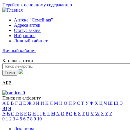
Перейти к основному содержанию
Аптека "Семейная"
Адреса аптек
Статус заказа
Избранное
Личный кабинет
Личный кабинет
Каталог аптеки
АБВ
0
Поиск по алфавиту
А
Б
В
Г
Д
Е
Ж
З
И
Й
К
Л
М
Н
О
П
Р
С
Т
У
Ф
Х
Ц
Ч
Ш
Щ
Э
Ю
Я
A
B
C
D
E
F
G
H
I
J
K
L
M
N
O
P
Q
R
S
T
U
V
W
X
Y
Z
0
1
2
3
4
5
6
7
8
9
10
Лекарства