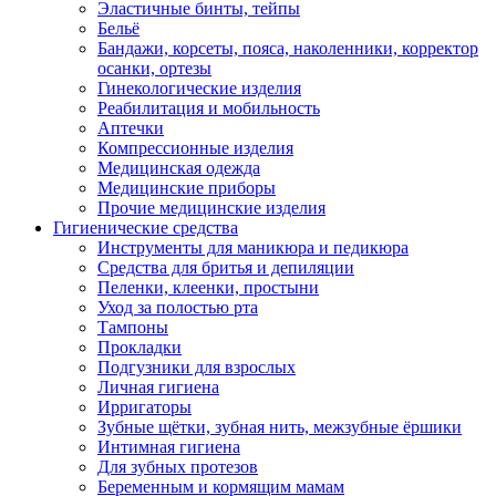
Эластичные бинты, тейпы
Бельё
Бандажи, корсеты, пояса, наколенники, корректор
осанки, ортезы
Гинекологические изделия
Реабилитация и мобильность
Аптечки
Компрессионные изделия
Медицинская одежда
Медицинские приборы
Прочие медицинские изделия
Гигиенические средства
Инструменты для маникюра и педикюра
Средства для бритья и депиляции
Пеленки, клеенки, простыни
Уход за полостью рта
Тампоны
Прокладки
Подгузники для взрослых
Личная гигиена
Ирригаторы
Зубные щётки, зубная нить, межзубные ёршики
Интимная гигиена
Для зубных протезов
Беременным и кормящим мамам