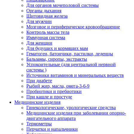
Для органов мочеполовой системы
Органы дыхания
Щитовидная железа
Для мужчин
Мозговое и периферическое кровообращение
Контроль массы тела
Иммунная система
Для женщин
Для будущих и кормящих мам
Гематоген, батончики, пастилки, леденцы
Бальзамы, сиропы, экстракты
Успокоительные (для центральной нервной
системы )
Источники витаминов и минеральных веществ
При диабете
Рыбий жир, масла, омега-3-6-9
Пробиотики и пребиотики
При кашле и простуде
Медицинские изделия
Гинекологические, урологические средства
Медицинские изделия при заболевании опорно-
двигательного аппарата
Термометры
Перчатки и напальчники