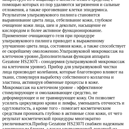
помощью которых из пор удаляются загрязнения и сальные
отложения, а также ороговевшие клетки эпидермиса.
Результатом ультразвукового пилинга становится
выравнивание цвета лица, отбеливание кожи, глубокое
очищение кожи лица, шеи и декольте, насыщение ее
кислородом и более активное функционирование.
Применение очищающего геля при процедуре
ультразвукового пилинга приводит к выраженному
улучшению цвета лица, состояния кожи, а также способствует
ее скорейшему омоложению.Ультразвуковой микромассаж на
клеточном уровне.Дополнительная функция аппарата
Gezatone HS2307I - сонодермия (ультразвуковой микромассаж
на клеточном уровне). Прибор для ультразвуковой чистки
лица производит колебания, которые благотворно влияют на
ткани, стимулируя выработку собственного коллагена и
эластина, активируя обменные процессы в коже.
Микромассаж на клеточном уровне - эффективное
стимулирующее и омолаживающее средство, не
деформирующее и не травмирующее кожу. Он позволяет
усилить циркуляцию крови и лимфы, уменьшить отечность и
одутловатость, а кроме того - помогает косметическим
средствам проникать глубоко в активные слои кожи, от чего
результат косметической процедуры многократно
увеличивается.Прибор Gezatone HS2307I снабжен надежным
электронным блоком, а также ультразвуковой лопаткой из