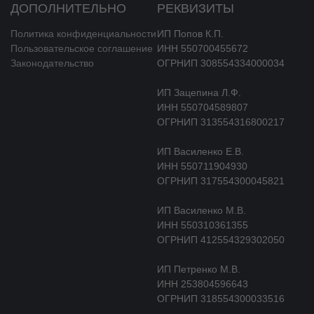
ДОПОЛНИТЕЛЬНО
РЕКВИЗИТЫ
Политика конфиденциальности
ИП Попов К.П.
Пользовательское соглашение
ИНН 550700455672
Законодательство
ОГРНИП 308554334000034
ИП Зацепина Л.Ф.
ИНН 550704589807
ОГРНИП 313554316800217
ИП Василенко Е.В.
ИНН 550711904930
ОГРНИП 317554300045821
ИП Василенко М.В.
ИНН 550310361355
ОГРНИП 412554329302050
ИП Петренко М.В.
ИНН 253804596643
ОГРНИП 318554300033516