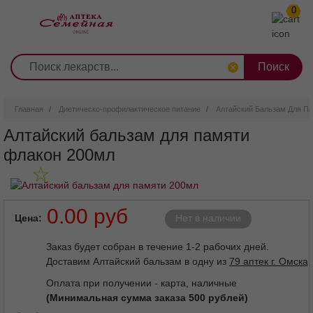
0
1
2
3
4
5
6
7
8
9
Перейти
0
10
к
основному
содержанию
Главная
Диетическо-профилактическое питание
Алтайский Бальзам Для П
Алтайский бальзам для памяти
флакон 200мл
0.00 руб
Цена
Нет в наличии
Заказ будет собран в течение 1-2 рабочих дней.
Доставим Алтайский бальзам в одну из
79 аптек г. Омска
Оплата при получении - карта, наличные
(Минимальная сумма заказа 500 рублей)