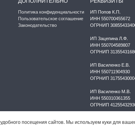
ДОПОЛНИТЕЛЬНО
РЕКВИЗИТЫ
Политика конфиденциальности
ИП Попов К.П.
Пользовательское соглашение
ИНН 550700455672
Законодательство
ОГРНИП 3085543340
ИП Зацепина Л.Ф.
ИНН 550704589807
ОГРНИП 3135543168
ИП Василенко Е.В.
ИНН 550711904930
ОГРНИП 3175543000
ИП Василенко М.В.
ИНН 550310361355
ОГРНИП 4125543293
ИП Петренко М.В.
 удобного посещения сайтов. Мы используем куки для ваше
ИНН 253804596643
ОГРНИП 3185543000