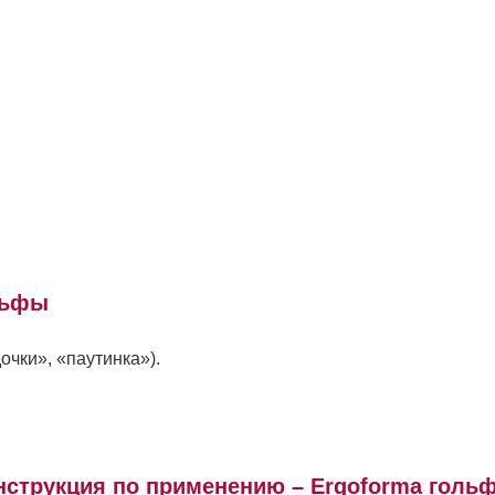
льфы
очки», «паутинка»).
нструкция по применению – Ergoforma голь