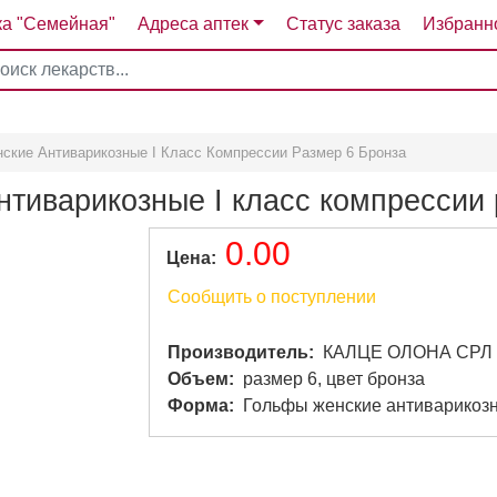
ка "Семейная"
Адреса аптек
Статус заказа
Избранн
4
5
6
7
ские Антиварикозные I Класс Компрессии Размер 6 Бронза
нтиварикозные I класс компрессии 
0.00
Цена
Сообщить о поступлении
Производитель
КАЛЦЕ ОЛОНА СРЛ
Объем
размер 6, цвет бронза
Форма
Гольфы женские антиварикозные