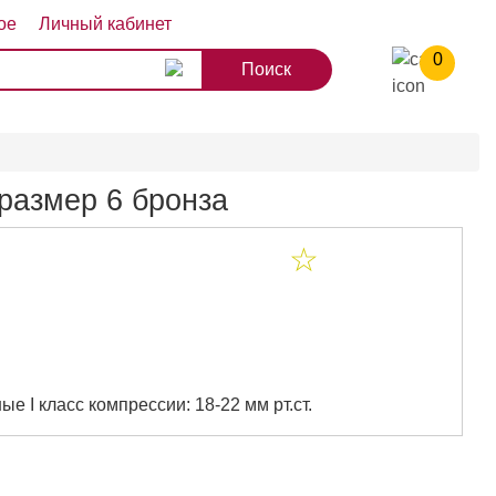
ое
Личный кабинет
0
8
9
10
размер 6 бронза
 I класс компрессии: 18-22 мм рт.ст.