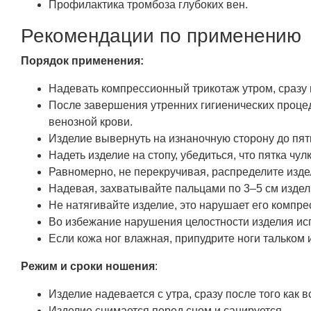
Профилактика тромбоза глубоких вен.
Рекомендации по применению
Порядок применения:
Надевать компрессионный трикотаж утром, сразу п
После завершения утренних гигиенических процед
венозной крови.
Изделие вывернуть на изнаночную сторону до пят
Надеть изделие на стопу, убедиться, что пятка чу
Равномерно, не перекручивая, распределите издел
Надевая, захватывайте пальцами по 3–5 см издел
Не натягивайте изделие, это нарушает его компр
Во избежание нарушения целостности изделия ис
Если кожа ног влажная, припудрите ноги тальком 
Режим и сроки ношения
:
Изделие надевается с утра, сразу после того как в
Изделие снимается перед сном и санируется.