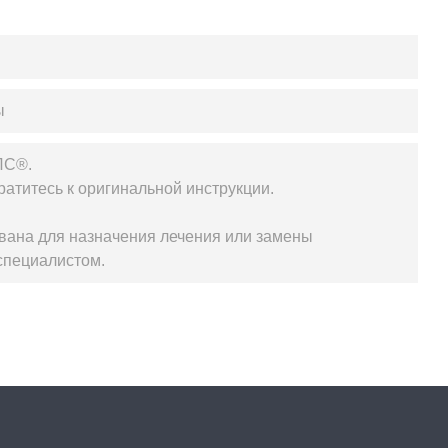
ы
ЛС®.
атитесь к оригинальной инструкции.
вана для назначения лечения или замены
специалистом.