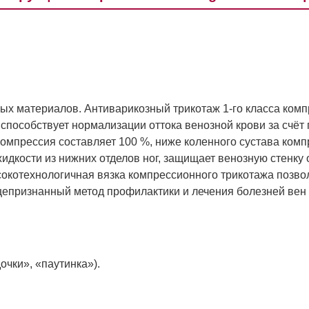
х материалов. Антиварикозный трикотаж 1-го класса комп
 способствует нормализации оттока венозной крови за счё
 компрессия составляет 100 %, ниже коленного сустава ком
дкости из нижних отделов ног, защищает венозную стенку о
окотехнологичная вязка компрессионного трикотажа позвол
епризнанный метод профилактики и лечения болезней вен 
очки», «паутинка»).