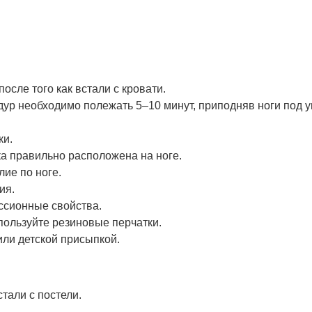
осле того как встали с кровати.
ур необходимо полежать 5–10 минут, приподняв ноги под у
ки.
лка правильно расположена на ноге.
ие по ноге.
ия.
ессионные свойства.
пользуйте резиновые перчатки.
или детской присыпкой.
стали с постели.