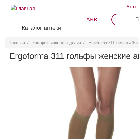
Перейти
Апте
к
основному
АБВ
0
1
2
3
содержанию
Каталог аптеки
Главная
Компрессионные изделия
Ergoforma 311 Гольфы Жен
Ergoforma 311 гольфы женские а